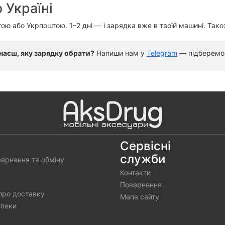
 Україні
 або Укрпоштою. 1–2 дні — і зарядка вже в твоїй машині. Також
наєш, яку зарядку обрати?
Напиши нам у
Telegram
— підберемо 
Сервісні
служби
вернення та обміну
Контакти
Повернення
про доставку
Мапа сайту
зпеки