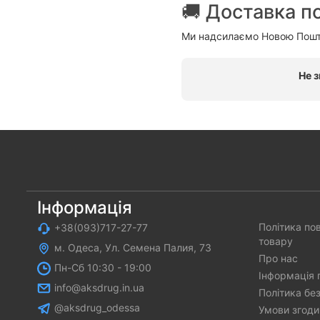
🚚 Доставка по
Ми надсилаємо Новою Поштою
Не з
Інформація
Політика по
+38(093)717-27-77
товару
м. Одеса, Ул. Семена Палия, 73
Про нас
Пн-Cб 10:30 - 19:00
Інформація 
info@aksdrug.in.ua
Політика бе
@aksdrug_odessa
Умови згоди