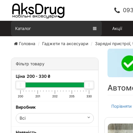
093
Каталог
Акції
Головна
Гаджети та аксесуари
Зарядні пристрої,
Фільтр товару
Ціна
200
-
330
₴
Автомо
200
201
202
205
330
Порівняти 
Виробник
Всі
Наявність