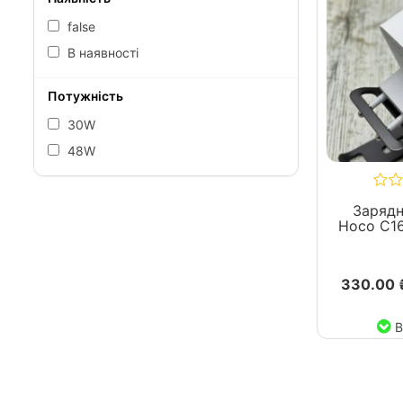
false
В наявності
Потужність
30W
48W
Зарядн
Hoco C1
330.00 
В