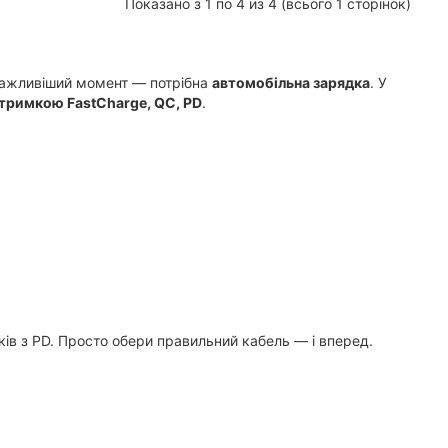
Показано з 1 по 4 из 4 (всього 1 сторінок)
айважливіший момент — потрібна
автомобільна зарядка
. У
ідтримкою FastCharge, QC, PD
.
уків з PD. Просто обери правильний кабель — і вперед.