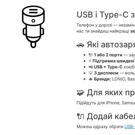
USB і Type-C 
Телефон у дорозі — незамінн
нас ти знайдеш найкращі
за
🚗 Які автозар
🔌
1 або 2 порти
— зар
⚡
Підтримка швидкої
📲
USB + Type-C
комб
💡
З дисплеєм
— воль
🔥
Бренди:
LDNIO, Base
🧩 Для яких п
Підійдуть для iPhone, Samsu
🔌 Додай кабе
Можеш одразу обрати
USB-