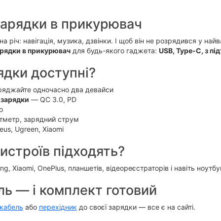
зарядки в прикурювач
а річ: навігація, музика, дзвінки. І щоб він не розрядився у н
рядки в прикурювач
для будь-якого гаджета:
USB, Type-C, з п
ядки доступні?
яджайте одночасно два девайси
 зарядки
— QC 3.0, PD
о
тметр, зарядний струм
us, Ugreen, Xiaomi
ристроїв підходять?
ng, Xiaomi, OnePlus, планшетів, відеореєстраторів і навіть ноутб
ль — і комплект готовий
кабель
або
перехідник
до своєї зарядки — все є на сайті.