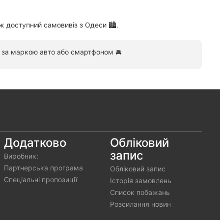
 доступний самовивіз з Одеси 🏙️.
за маркою авто або смартфоном 🚘
Додатково
Обліковий
запис
Виробник:
Партнерська програма
Обліковий запис
Спеціальні пропозиції
Історія замовлень
Список побажань
Розсилання новин