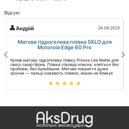
Відгукі
Андрій
24.09.2025
Матова гідрогелева плівка SKLO для
Motorola Edge 60 Pro
Купив матову гідрогелеву плівку Proove Lite Matte для
свого смартфона. Плівка справді класна: клеїться без
проблем, без бульбашок. Матове покриття дуже
зручне — пальці ковзають плавно, екран не бликує
на сонці, а відбитки майже не видно.