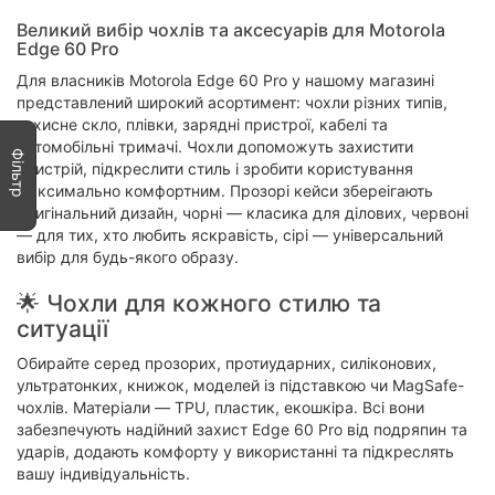
Великий вибір чохлів та аксесуарів для Motorola
Edge 60 Pro
Для власників Motorola Edge 60 Pro у нашому магазині
представлений широкий асортимент: чохли різних типів,
захисне скло, плівки, зарядні пристрої, кабелі та
автомобільні тримачі. Чохли допоможуть захистити
Фільтр
пристрій, підкреслити стиль і зробити користування
максимально комфортним. Прозорі кейси збереігають
оригінальний дизайн, чорні — класика для ділових, червоні
— для тих, хто любить яскравість, сірі — універсальний
вибір для будь-якого образу.
🌟 Чохли для кожного стилю та
ситуації
Обирайте серед прозорих, протиударних, силіконових,
ультратонких, книжок, моделей із підставкою чи MagSafe-
чохлів. Матеріали — TPU, пластик, екошкіра. Всі вони
забезпечують надійний захист Edge 60 Pro від подряпин та
ударів, додають комфорту у використанні та підкреслять
вашу індивідуальність.