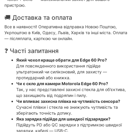
пристрою.
🚚 Доставка та оплата
Все в наявності! Оперативна відправка Новою Поштою,
Укрпоштою в Київ, Одесу, Львів, Харків та інші міста. Оплата
— післяплата, карткою чи онлайн.
❓ Часті запитання
Який чохол краще обрати для Edge 60 Pro?
Для повсякденного використання підійде
ультратонкий чи силіконовий, для захисту —
протиударний або книжка.
Чи є скло для камери Motorola Edge 60 Pro?
Так, у нас представлені захисні стекла для об'єктива,
що захищають від подряпин і пилу.
Чи впливає захисна плівка на чутливість сенсора?
Сучасні плівки і стекла не знижують чутливість та
зберігають точність дотику.
Яка зарядка підійде для швидкої підзарядки?
Підійдуть PD або QC зарядки з підтримкою швидкої
зарядки, кабелі — USB-C.