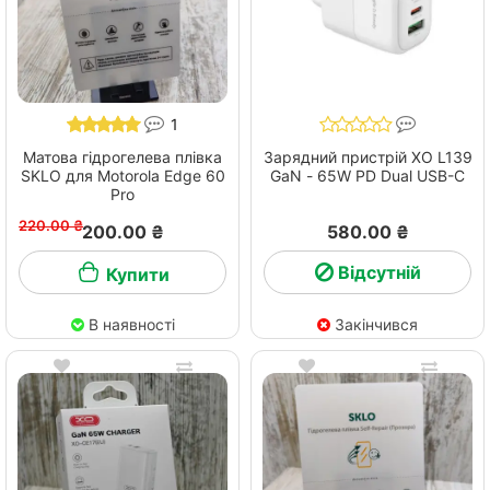
1
Матова гідрогелева плівка
Зарядний пристрій XO L139
SKLO для Motorola Edge 60
GaN - 65W PD Dual USB-C
Pro
220.00 ₴
200.00 ₴
580.00 ₴
Відсутній
Купити
В наявності
Закінчився