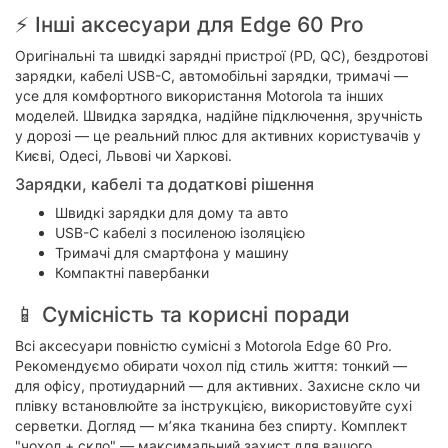
⚡ Інші аксесуари для Edge 60 Pro
Оригінальні та швидкі зарядні пристрої (PD, QC), бездротові
зарядки, кабелі USB-C, автомобільні зарядки, тримачі —
усе для комфортного використання Motorola та інших
моделей. Швидка зарядка, надійне підключення, зручність
у дорозі — це реальний плюс для активних користувачів у
Києві, Одесі, Львові чи Харкові.
Зарядки, кабелі та додаткові рішення
Швидкі зарядки для дому та авто
USB-C кабелі з посиленою ізоляцією
Тримачі для смартфона у машину
Компактні павербанки
📱 Сумісність та корисні поради
Всі аксесуари повністю сумісні з Motorola Edge 60 Pro.
Рекомендуємо обирати чохол під стиль життя: тонкий —
для офісу, протиударний — для активних. Захисне скло чи
плівку встановлюйте за інструкцією, використовуйте сухі
серветки. Догляд — м’яка тканина без спирту. Комплект
"чохол + скло" — максимальний захист для вашого