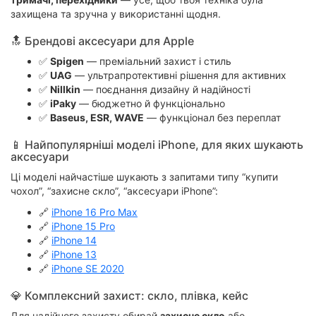
захищена та зручна у використанні щодня.
🔝 Брендові аксесуари для Apple
✅
Spigen
— преміальний захист і стиль
✅
UAG
— ультрапротективні рішення для активних
✅
Nillkin
— поєднання дизайну й надійності
✅
iPaky
— бюджетно й функціонально
✅
Baseus, ESR, WAVE
— функціонал без переплат
📱 Найпопулярніші моделі iPhone, для яких шукають
аксесуари
Ці моделі найчастіше шукають з запитами типу “купити
чохол”, “захисне скло”, “аксесуари iPhone”:
🔗
iPhone 16 Pro Max
🔗
iPhone 15 Pro
🔗
iPhone 14
🔗
iPhone 13
🔗
iPhone SE 2020
💎 Комплексний захист: скло, плівка, кейс
Для надійного захисту обирай
захисне скло
або