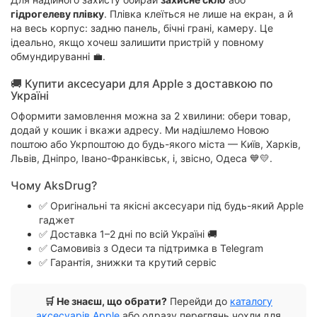
гідрогелеву плівку
. Плівка клеїться не лише на екран, а й
на весь корпус: задню панель, бічні грані, камеру. Це
ідеально, якщо хочеш залишити пристрій у повному
обмундируванні 💼.
🚚 Купити аксесуари для Apple з доставкою по
Україні
Оформити замовлення можна за 2 хвилини: обери товар,
додай у кошик і вкажи адресу. Ми надішлемо Новою
поштою або Укрпоштою до будь-якого міста — Київ, Харків,
Львів, Дніпро, Івано-Франківськ, і, звісно, Одеса 💙💛.
Чому AksDrug?
✅ Оригінальні та якісні аксесуари під будь-який Apple
гаджет
✅ Доставка 1–2 дні по всій Україні 🚚
✅ Самовивіз з Одеси та підтримка в Telegram
✅ Гарантія, знижки та крутий сервіс
🛒 Не знаєш, що обрати?
Перейди до
каталогу
аксесуарів Apple
або одразу переглянь чохли для