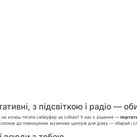
тативні, з підсвіткою і радіо — о
 не хочеш тягати сабвуфер за собою? У нас є рішення —
портати
колонок до повноцінних музичних центрів для дому — обирай і сл
кі всюди з тобою