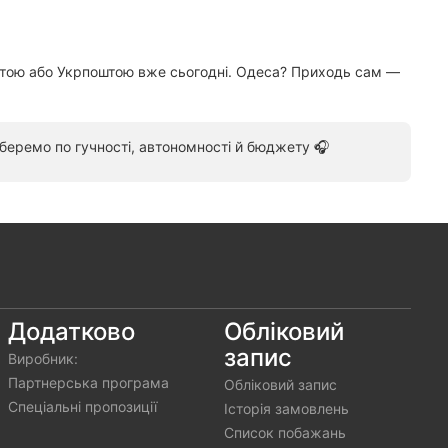
оштою або Укрпоштою вже сьогодні. Одеса? Приходь сам —
беремо по гучності, автономності й бюджету 🎧
Додатково
Обліковий
запис
Виробник:
Партнерська програма
Обліковий запис
Спеціальні пропозиції
Історія замовлень
Список побажань