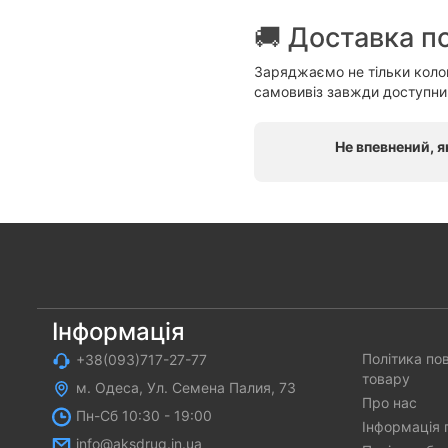
🚚 Доставка по
Заряджаємо не тільки коло
самовивіз завжди доступни
Не впевнений, я
Інформація
Політика по
+38(093)717-27-77
товару
м. Одеса, Ул. Семена Палия, 73
Про нас
Пн-Cб 10:30 - 19:00
Інформація 
info@aksdrug.in.ua