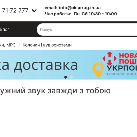
email:
info@aksdrug.in.ua
 71 72 777
Час роботи:
Пн-Cб 10:30 - 19:00
Блог
ки, MP3
Колонки і аудіосистеми
тужний звук завжди з тобою