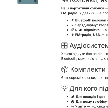
Наші
портативні колонки
— 
FM-радіо
. У деяких — є сл
🎵
Bluetooth колонки
—
🔋
Заряд акумулятор
🌈
RGB-підсвітка
— му
📡
FM-радіо, USB, mi
🎛 Аудіосисте
Хочеш відчути бас на рівні 
Bluetooth, можливість підк
📦 Комплекти 
Є як окремі колонки, так і 
💡 Для кого пі
🏕
Для походів і дачі
—
🏠
Для дому та офісу
🚗
У авто
— колонка на