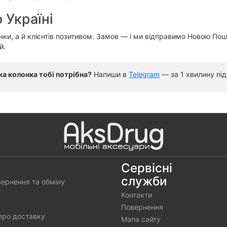
 Україні
нки, а й клієнтів позитивом. Замов — і ми відправимо Новою П
й.
ка колонка тобі потрібна?
Напиши в
Telegram
— за 1 хвилину під
Сервісні
служби
вернення та обміну
Контакти
Повернення
про доставку
Мапа сайту