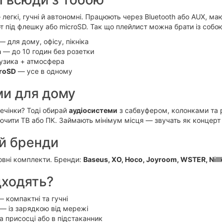
легкі, гучні й автономні. Працюють через Bluetooth або AUX, ма
от під флешку або microSD. Так що плейлист можна брати із собою
 для дому, офісу, пікніка
а
— до 10 годин без розетки
зика + атмосфера
croSD
— усе в одному
ми для дому
печінки? Тоді обирай
аудіосистеми
з сабвуфером, колонками та р
лючити ТВ або ПК. Займають мінімум місця — звучать як концерт
й бренди
повні комплекти. Бренди:
Baseus, XO, Hoco, Joyroom, WSTER, Nill
дходять?
 компактні та гучні
— із зарядкою від мережі
 присосці або в підстаканник