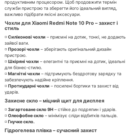
продуктивним процесором. Щоб продовжити термін
служби пристрою та зберегти його ідеальний вигляд,
важливо підібрати якісні аксесуари.
Чохли для Xiaomi Redmi Note 10 Pro – захист і
стиль
◽
Силіконові чохли
– приємні на дотик, тонкі, не додають
зайвої ваги.
◽
Прозорі чохли
– зберігають оригінальний дизайн
пристрою.
◽
Шкіряні чохли
– елегантні та приємні на дотик, ідеальні
для бізнес-стилю.
◽
Магнітні чохли
– підтримують бездротову зарядку та
забезпечують надійне кріплення.
◽
Протиударні чохли
– посилені бортики та захист від
ударів.
Захисне скло – міцний щит для дисплея
◽
Загартоване скло 9H
– стійке до подряпин і ударів.
◽
Олеофобне скло
– мінімізує сліди відбитків пальців.
◽
Гнучке скло.
Гідрогелева плівка – сучасний захист