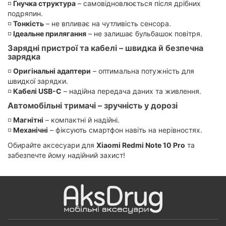
◽
Гнучка структура
– самовідновлюється після дрібних
подряпин.
◽
Тонкість
– не впливає на чутливість сенсора.
◽
Ідеальне прилягання
– не залишає бульбашок повітря.
Зарядні пристрої та кабелі – швидка й безпечна
зарядка
◽
Оригінальні адаптери
– оптимальна потужність для
швидкої зарядки.
◽
Кабелі USB-C
– надійна передача даних та живлення.
Автомобільні тримачі – зручність у дорозі
◽
Магнітні
– компактні й надійні.
◽
Механічні
– фіксують смартфон навіть на нерівностях.
Обирайте аксесуари для
Xiaomi Redmi Note 10 Pro
та
забезпечте йому надійний захист!