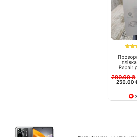
Прозора
плівка
R
280.00 ₴
250.00 