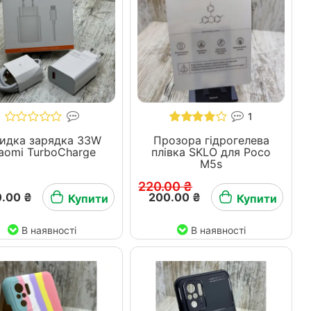
1
идка зарядка 33W
Прозора гідрогелева
iaomi TurboCharge
плівка SKLO для Poco
M5s
220.00 ₴
.00 ₴
200.00 ₴
Купити
Купити
В наявності
В наявності