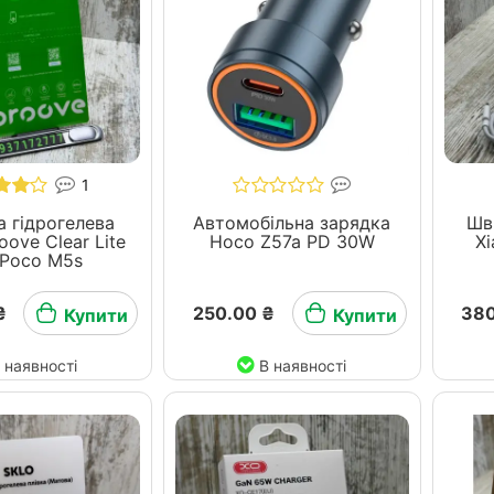
1
 гідрогелева
Автомобільна зарядка
Шв
oove Clear Lite
Hoco Z57a PD 30W
X
 Poco M5s
₴
250.00 ₴
380
Купити
Купити
 наявності
В наявності