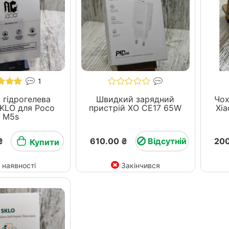
1
 гідрогелева
Швидкий зарядний
Чох
ля Poco
пристрій ХО СЕ17 65W
Xia
M5s
₴
610.00 ₴
Відсутній
200
Купити
 наявності
Закінчився