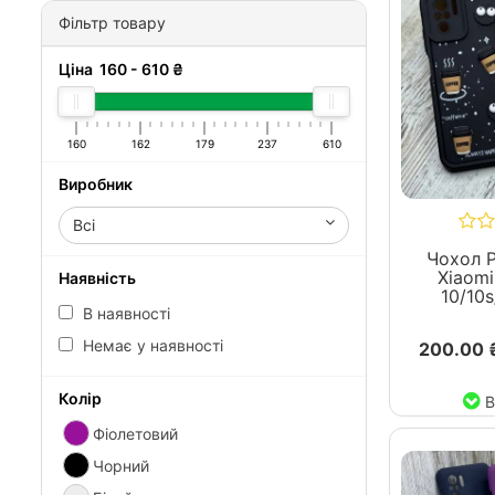
Фільтр товару
Ціна
160
-
610
₴
160
162
179
237
610
Виробник
Всі
Чохол P
Xiaomi
Наявність
10/10
В наявності
Немає у наявності
200.00 
Колір
В
Фіолетовий
Чорний