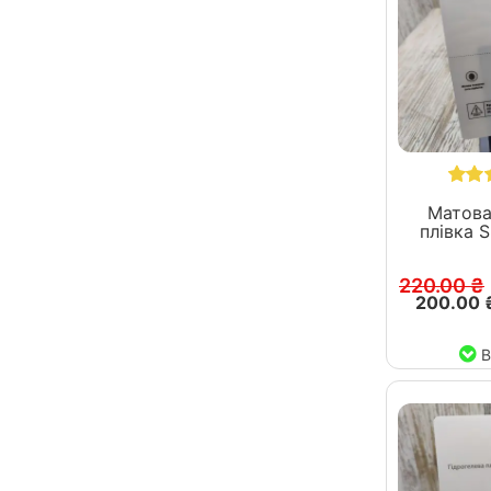
Матова
плівка SKLO д
220.00 ₴
200.00 
В