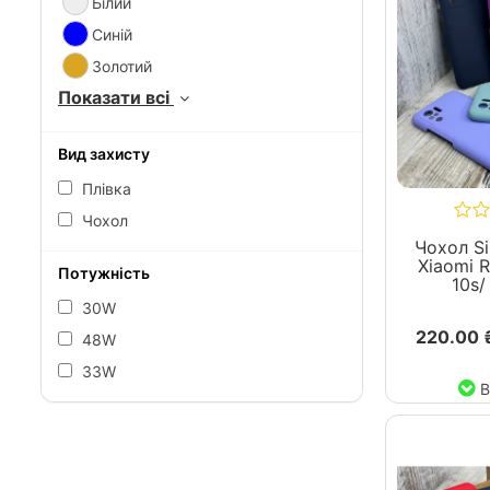
Білий
Синій
Золотий
Показати всі
Вид захисту
Плівка
Чохол
Чохол Si
Xiaomi 
Потужність
10s/
30W
220.00 
48W
33W
В