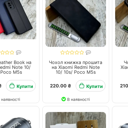
ather Book на
Чохол книжка прошита
Ч
Redmi Note 10/
на Xiaomi Redmi Note
Xia
 Poco M5s
10/ 10s/ Poco M5s
₴
220.00 ₴
210
Купити
Купити
 наявності
В наявності