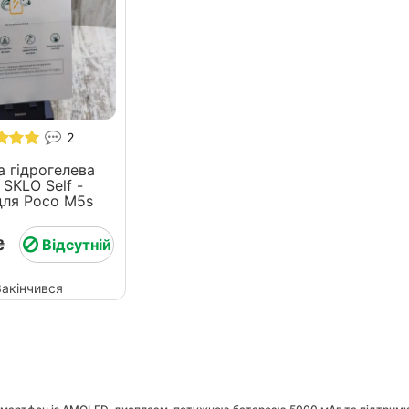
2
 гідрогелева
 SKLO Self -
epair для Poco M5s
₴
Відсутній
Закінчився