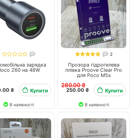
2
омобільна зарядка
Прозора гідрогелева
Hoco Z60 на 48W
плівка Proove Clear Pro
для Poco M5s
280.00 ₴
.00 ₴
250.00 ₴
Купити
Купити
В наявності
В наявності