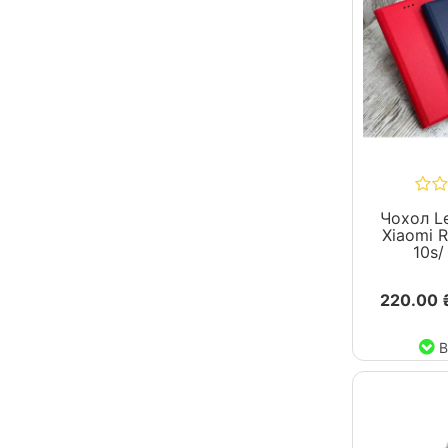
Чохол Le
Xiaomi 
10s/
220.00 
В