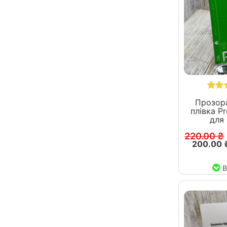
Прозора
плівка Pr
для
220.00 ₴
200.00 
В