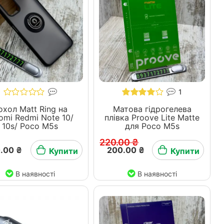
1
охол Matt Ring на
Матова гідрогелева
omi Redmi Note 10/
плівка Proove Lite Matte
10s/ Poco M5s
для Poco M5s
220.00 ₴
.00 ₴
200.00 ₴
Купити
Купити
В наявності
В наявності