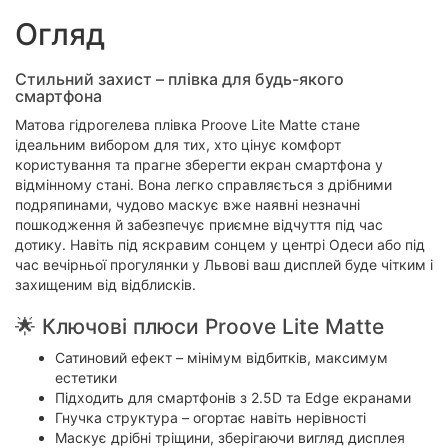
Огляд
Стильний захист – плівка для будь-якого
смартфона
Матова гідрогелева плівка Proove Lite Matte стане
ідеальним вибором для тих, хто цінує комфорт
користування та прагне зберегти екран смартфона у
відмінному стані. Вона легко справляється з дрібними
подряпинами, чудово маскує вже наявні незначні
пошкодження й забезпечує приємне відчуття під час
дотику. Навіть під яскравим сонцем у центрі Одеси або під
час вечірньої прогулянки у Львові ваш дисплей буде чітким і
захищеним від відблисків.
🌟 Ключові плюси Proove Lite Matte
Сатиновий ефект – мінімум відбитків, максимум
естетики
Підходить для смартфонів з 2.5D та Edge екранами
Гнучка структура – огортає навіть нерівності
Маскує дрібні тріщини, зберігаючи вигляд дисплея