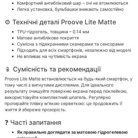
Комфортний антибліковий шар – очі не втомлюються
Легка установка, бульбашки зникають самостійно
⚙️ Технічні деталі Proove Lite Matte
TPU-гідрогель, товщина – 0.14 мм
Матове антиблікове покриття
Сумісна з підекранними сканерами та сенсорами
Підходить для всіх смартфонів, незалежно від моделі
Не впливає на чутливість екрана
📱 Сумісність та рекомендації
Proove Lite Matte встановлюється на будь-який смартфон, у
тому числі з вигнутими дисплеями. Для ідеального
результату очищуйте поверхню екрана перед поклейкою,
використовуйте комплектний шпатель. Регулярно
протирайте плівку м'якою серветкою: це продовжить її
життя й збереже прозорість.
❓ Часті запитання
Як правильно доглядати за матовою гідрогелевою