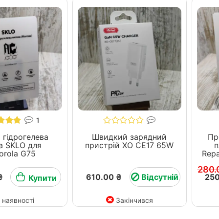
1
 гідрогелева
Швидкий зарядний
Пр
 SKLO для
пристрій ХО СЕ17 65W
п
orola G75
280.
₴
610.00 ₴
Відсутній
250
Купити
 наявності
Закінчився