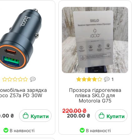
1
омобільна зарядка
Прозора гідрогелева
oco Z57a PD 30W
плівка SKLO для
Motorola G75
220.00 ₴
.00 ₴
200.00 ₴
Купити
Купити
В наявності
В наявності