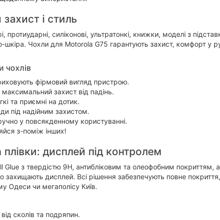
 захист і стиль
, протиударні, силіконові, ультратонкі, книжки, моделі з підста
-шкіра. Чохли для Motorola G75 гарантують захист, комфорт у ру
и чохлів
риховують фірмовий вигляд пристрою.
 максимальний захист від падінь.
гкі та приємні на дотик.
и під надійним захистом.
зручно у повсякденному користуванні.
яйся з-поміж інших!
а плівки: дисплей під контролем
l Glue з твердістю 9H, антибліковим та олеофобним покриттям, а
но захищають дисплей. Всі рішення забезпечують повне покриття,
му Одеси чи мегаполісу Київ.
від сколів та подряпин.