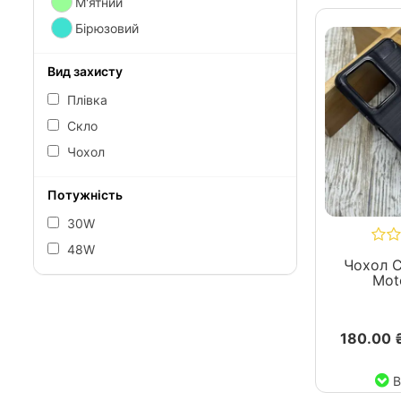
М'ятний
Бірюзовий
Вид захисту
Плівка
Скло
Чохол
Потужність
30W
48W
Чохол C
Mot
180.00 
В