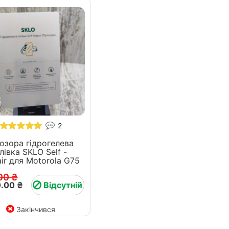
2
озора гідрогелева
лівка SKLO Self -
Repair для Motorola G75
00 ₴
.00 ₴
Відсутній
Закінчився