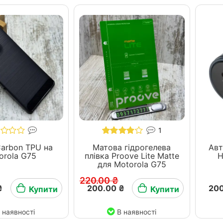
1
arbon TPU на
Матова гідрогелева
Авт
orola G75
плівка Proove Lite Matte
H
для Motorola G75
220.00 ₴
₴
200.00 ₴
200
Купити
Купити
 наявності
В наявності