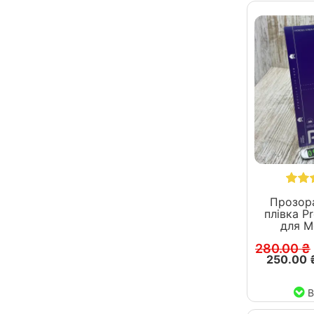
Прозора
плівка P
для M
280.00 ₴
250.00 
В