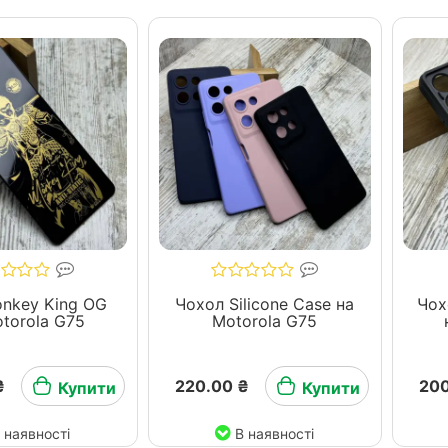
nkey King OG
Чохол Silicone Case на
Чох
torola G75
Motorola G75
₴
220.00 ₴
200
Купити
Купити
 наявності
В наявності