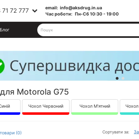
email:
info@aksdrug.in.ua
 71 72 777
Час роботи:
Пн-Cб 10:30 - 19:00
Блог
для Motorola G75
Синій
Чохол Червоний
Чохол М'ятний
Чохол
За
Сортувати за:
товари (0)