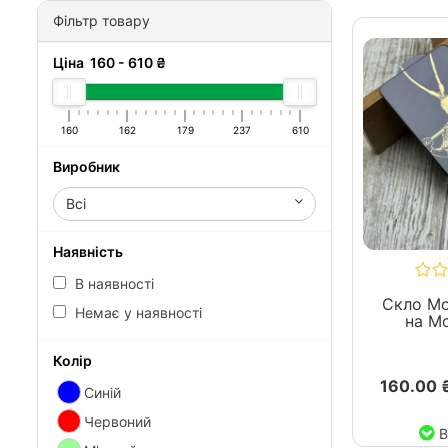
Фільтр товару
Ціна
160
-
610
₴
160
162
179
237
610
Виробник
Всі
Наявність
В наявності
Скло Mo
Немає у наявності
на Mo
Колір
160.00 
Синій
Червоний
В