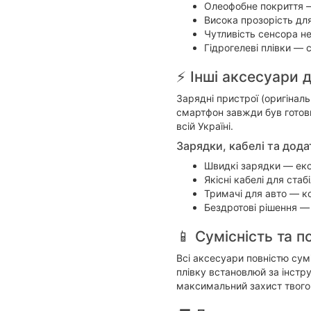
Олеофобне покриття —
Висока прозорість дл
Чутливість сенсора н
Гідрогелеві плівки —
⚡ Інші аксесуари 
Зарядні пристрої (оригіналь
смартфон завжди був готови
всій Україні.
Зарядки, кабелі та дода
Швидкі зарядки — еко
Якісні кабелі для стаб
Тримачі для авто — к
Бездротові рішення —
📱 Сумісність та 
Всі аксесуари повністю сум
плівку встановлюй за інстр
максимальний захист твого