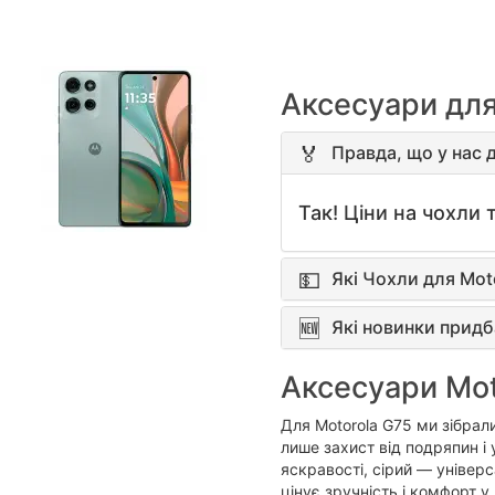
Аксесуари для 
Правда, що у нас д
Так! Ціни на чохли т
Які Чохли для Mot
Які новинки придб
Аксесуари Mot
Для Motorola G75 ми зібрали
лише захист від подряпин і
яскравості, сірий — універс
цінує зручність і комфорт 