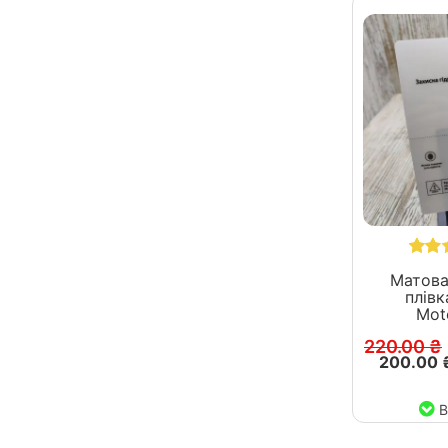
Матова
плівка
Mot
220.00 ₴
200.00 
В