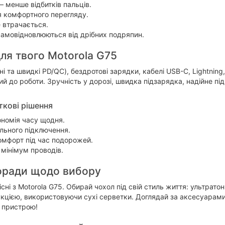
 менше відбитків пальців.
я комфортного перегляду.
е втрачається.
 самовідновлюються від дрібних подряпин.
для твого Motorola G75
ні та швидкі PD/QC), бездротові зарядки, кабелі USB-C, Lightning
й до роботи. Зручність у дорозі, швидка підзарядка, надійне пі
ткові рішення
номія часу щодня.
ільного підключення.
омфорт під час подорожей.
 мінімум проводів.
поради щодо вибору
існі з Motorola G75. Обирай чохол під свій стиль життя: ультрат
укцією, використовуючи сухі серветки. Доглядай за аксесуарам
 пристрою!