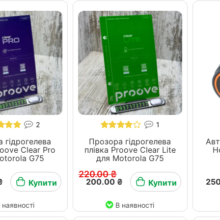
2
1
 гідрогелева
Прозора гідрогелева
Авт
roove Clear Pro
плівка Proove Clear Lite
H
otorola G75
для Motorola G75
220.00 ₴
₴
200.00 ₴
250
Купити
Купити
 наявності
В наявності