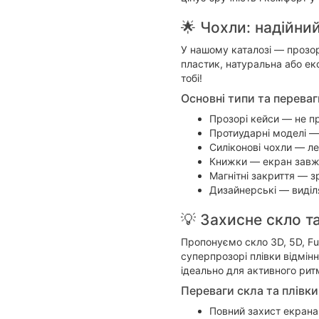
🌟 Чохли: надійний
У нашому каталозі — прозорі
пластик, натуральна або еко
тобі!
Основні типи та переваг
Прозорі кейси — не п
Протиударні моделі —
Силіконові чохли — ле
Книжки — екран завжд
Магнітні закриття — 
Дизайнерські — виділ
💡 Захисне скло т
Пропонуємо скло 3D, 5D, Ful
суперпрозорі плівки відмін
ідеально для активного рит
Переваги скла та плівки
Повний захист екрана 