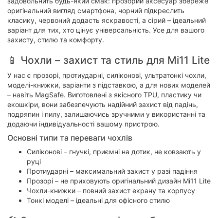
задовольнить будь-який смак: прозорий аксесуар збереже
оригінальний вигляд смартфона, чорний підкреслить
класику, червоний додасть яскравості, а сірий – ідеальний
варіант для тих, хто цінує універсальність. Усе для вашого
захисту, стилю та комфорту.
📱 Чохли – захист та стиль для Mi11 Lite
У нас є прозорі, протиударні, силіконові, ультратонкі чохли,
моделі-книжки, варіанти з підставкою, а для нових моделей
– навіть MagSafe. Виготовлені з якісного TPU, пластику чи
екошкіри, вони забезпечують надійний захист від падінь,
подряпин і пилу, залишаючись зручними у використанні та
додаючи індивідуальності вашому пристрою.
Основні типи та переваги чохлів
Силіконові – гнучкі, приємні на дотик, не ковзають у
руці
Протиударні – максимальний захист у разі падіння
Прозорі – не приховують оригінальний дизайн Mi11 Lite
Чохли-книжки – повний захист екрану та корпусу
Тонкі моделі – ідеальні для офісного стилю