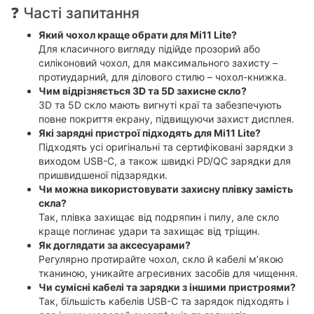
❓ Часті запитання
Який чохол краще обрати для Mi11 Lite?
Для класичного вигляду підійде прозорий або
силіконовий чохол, для максимального захисту –
протиударний, для ділового стилю – чохол-книжка.
Чим відрізняється 3D та 5D захисне скло?
3D та 5D скло мають вигнуті краї та забезпечують
повне покриття екрану, підвищуючи захист дисплея.
Які зарядні пристрої підходять для Mi11 Lite?
Підходять усі оригінальні та сертифіковані зарядки з
виходом USB-C, а також швидкі PD/QC зарядки для
пришвидшеної підзарядки.
Чи можна використовувати захисну плівку замість
скла?
Так, плівка захищає від подряпин і пилу, але скло
краще поглинає удари та захищає від тріщин.
Як доглядати за аксесуарами?
Регулярно протирайте чохол, скло й кабелі м’якою
тканиною, уникайте агресивних засобів для чищення.
Чи сумісні кабелі та зарядки з іншими пристроями?
Так, більшість кабелів USB-C та зарядок підходять і