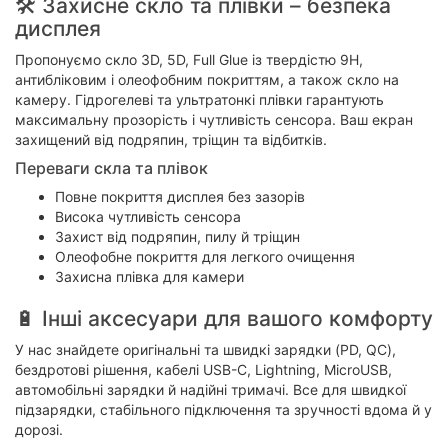
🛠 Захисне скло та плівки – безпека
дисплея
Пропонуємо скло 3D, 5D, Full Glue із твердістю 9H,
антибліковим і олеофобним покриттям, а також скло на
камеру. Гідрогелеві та ультратонкі плівки гарантують
максимальну прозорість і чутливість сенсора. Ваш екран
захищений від подряпин, тріщин та відбитків.
Переваги скла та плівок
Повне покриття дисплея без зазорів
Висока чутливість сенсора
Захист від подряпин, пилу й тріщин
Олеофобне покриття для легкого очищення
Захисна плівка для камери
🔋 Інші аксесуари для вашого комфорту
У нас знайдете оригінальні та швидкі зарядки (PD, QC),
бездротові рішення, кабелі USB-C, Lightning, MicroUSB,
автомобільні зарядки й надійні тримачі. Все для швидкої
підзарядки, стабільного підключення та зручності вдома й у
дорозі.