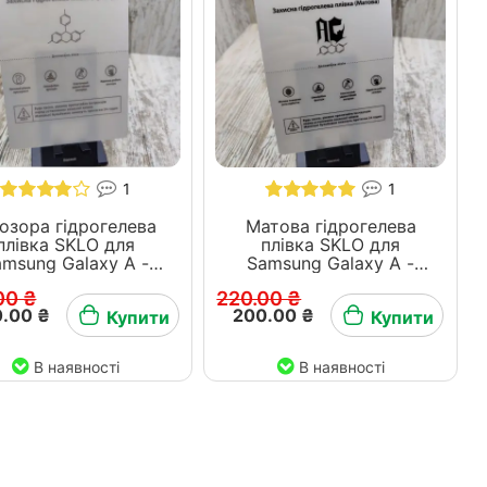
1
1
озора гідрогелева
Матова гідрогелева
плівка SKLO для
плівка SKLO для
amsung Galaxy A -
Samsung Galaxy A -
серія
серія
00 ₴
220.00 ₴
.00 ₴
200.00 ₴
Купити
Купити
В наявності
В наявності