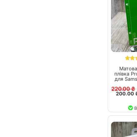
Матова
плівка Pr
для Sams
220.00 ₴
200.00 
В