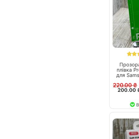
Прозора
плівка Pr
для Sams
220.00 ₴
200.00 
В