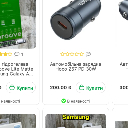
1
 гідрогелева
Автомобільна зарядка
Авт
oove Lite Matte
Hoco Z57 PD 30W
ung Galaxy A -
серія
₴
200.00 ₴
300
Купити
Купити
 наявності
В наявності