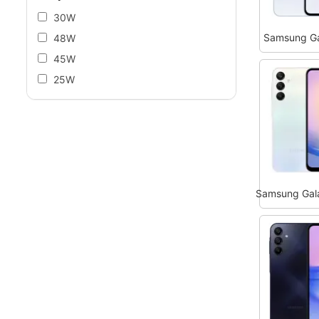
30W
Samsung G
48W
45W
25W
Samsung Gal