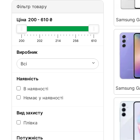
Фільтр товару
Ціна
200
-
610
₴
Samsung G
200
202
214
256
610
Виробник
Всі
Наявність
Samsung G
В наявності
Немає у наявності
Вид захисту
Плівка
Потужність