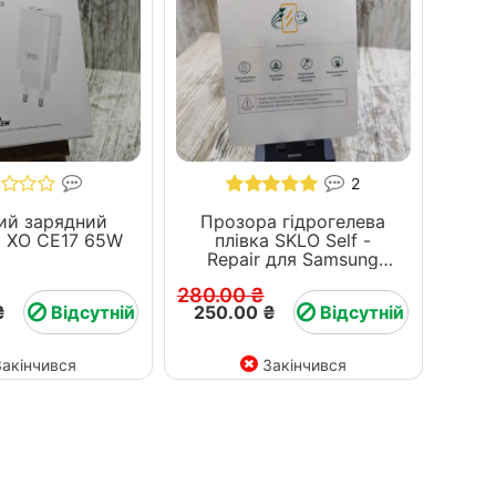
2
ий зарядний
Прозора гідрогелева
й ХО СЕ17 65W
плівка SKLO Self -
Repair для Samsung
Galaxy A - серія
280.00 ₴
₴
Відсутній
250.00 ₴
Відсутній
Закінчився
Закінчився