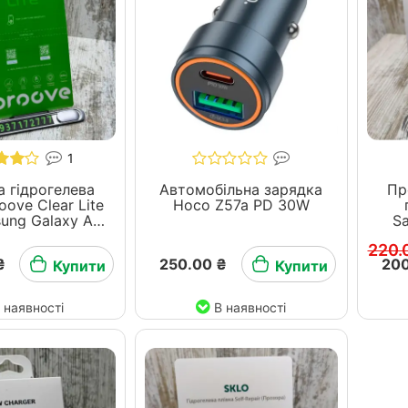
1
 гідрогелева
Автомобільна зарядка
Пр
oove Clear Lite
Hoco Z57a PD 30W
ung Galaxy A -
S
серія
220.
₴
250.00 ₴
200
Купити
Купити
 наявності
В наявності