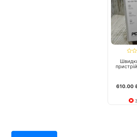
Швидк
пристрі
610.00 