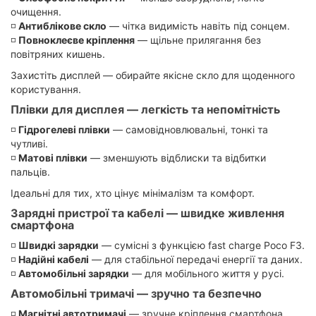
очищення.
◽️
Антиблікове скло
— чітка видимість навіть під сонцем.
◽️
Повноклеєве кріплення
— щільне прилягання без
повітряних кишень.
Захистіть дисплей — обирайте якісне скло для щоденного
користування.
Плівки для дисплея — легкість та непомітність
◽️
Гідрогелеві плівки
— самовідновлювальні, тонкі та
чутливі.
◽️
Матові плівки
— зменшують відблиски та відбитки
пальців.
Ідеальні для тих, хто цінує мінімалізм та комфорт.
Зарядні пристрої та кабелі — швидке живлення
смартфона
◽️
Швидкі зарядки
— сумісні з функцією fast charge Poco F3.
◽️
Надійні кабелі
— для стабільної передачі енергії та даних.
◽️
Автомобільні зарядки
— для мобільного життя у русі.
Автомобільні тримачі — зручно та безпечно
◽️
Магнітні автотримачі
— зручне кріплення смартфона.