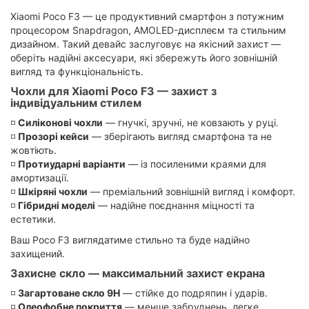
Xiaomi Poco F3 — це продуктивний смартфон з потужним
процесором Snapdragon, AMOLED-дисплеєм та стильним
дизайном. Такий девайс заслуговує на якісний захист —
оберіть надійні аксесуари, які збережуть його зовнішній
вигляд та функціональність.
Чохли для Xiaomi Poco F3 — захист з
індивідуальним стилем
◽️
Силіконові чохли
— гнучкі, зручні, не ковзають у руці.
◽️
Прозорі кейси
— зберігають вигляд смартфона та не
жовтіють.
◽️
Протиударні варіанти
— із посиленими краями для
амортизації.
◽️
Шкіряні чохли
— преміальний зовнішній вигляд і комфорт.
◽️
Гібридні моделі
— надійне поєднання міцності та
естетики.
Ваш Poco F3 виглядатиме стильно та буде надійно
захищений.
Захисне скло — максимальний захист екрана
◽️
Загартоване скло 9H
— стійке до подряпин і ударів.
◽️
Олеофобне покриття
— менше забруднень, легке