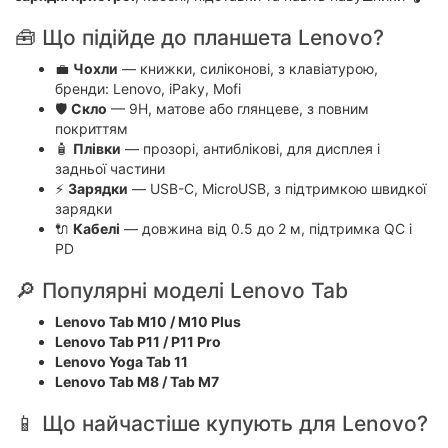
🧰 Що підійде до планшета Lenovo?
💼
Чохли
— книжки, силіконові, з клавіатурою,
бренди: Lenovo, iPaky, Mofi
🛡️
Скло
— 9H, матове або глянцеве, з повним
покриттям
🧴
Плівки
— прозорі, антиблікові, для дисплея і
задньої частини
⚡
Зарядки
— USB-C, MicroUSB, з підтримкою швидкої
зарядки
🔌
Кабелі
— довжина від 0.5 до 2 м, підтримка QC і
PD
🔎 Популярні моделі Lenovo Tab
Lenovo Tab M10 / M10 Plus
Lenovo Tab P11 / P11 Pro
Lenovo Yoga Tab 11
Lenovo Tab M8 / Tab M7
📱 Що найчастіше купують для Lenovo?