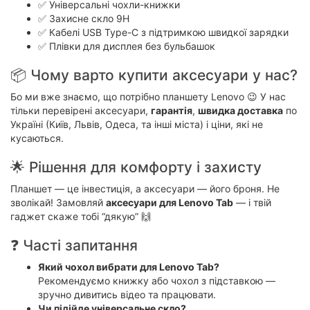
✅ Універсальні чохли-книжки
✅ Захисне скло 9H
✅ Кабелі USB Type-C з підтримкою швидкої зарядки
✅ Плівки для дисплея без бульбашок
📦 Чому варто купити аксесуари у нас?
Бо ми вже знаємо, що потрібно планшету Lenovo 😉 У нас
тільки перевірені аксесуари,
гарантія
,
швидка доставка
по
Україні (Київ, Львів, Одеса, та інші міста) і ціни, які не
кусаються.
🌟 Рішення для комфорту і захисту
Планшет — це інвестиція, а аксесуари — його броня. Не
зволікай! Замовляй
аксесуари для Lenovo Tab
— і твій
гаджет скаже тобі “дякую” 🙌
❓ Часті запитання
Який чохол вибрати для Lenovo Tab?
Рекомендуємо книжку або чохол з підставкою —
зручно дивитись відео та працювати.
Чи підійде універсальне скло?