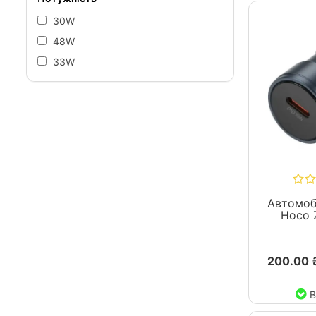
30W
48W
33W
Автомоб
Hoco 
200.00 
В