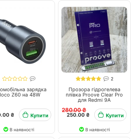
2
омобільна зарядка
Прозора гідрогелева
Hoco Z60 на 48W
плівка Proove Clear Pro
для Redmi 9A
280.00 ₴
.00 ₴
250.00 ₴
Купити
Купити
В наявності
В наявності