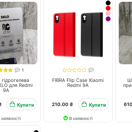
1
 гідрогелева
FIBRA Flip Case Xiaomi
Ш
я Redmi
Redmi 9A
при
9A
₴
210.00 ₴
610
Купити
Купити
 наявності
В наявності