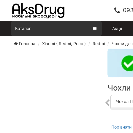
093
Каталог
Акції
Головна
Xiaomi ( Redmi, Poco )
Redmi
Чохли для
Чохли 
Чохол П
Порівняти 