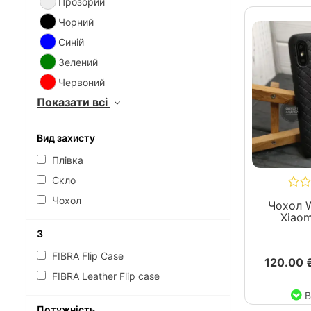
Прозорий
Чорний
Синій
Зелений
Червоний
Показати всі
Вид захисту
Плівка
Скло
Чохол
Чохол 
Xiaom
3
FIBRA Flip Case
120.00 
FIBRA Leather Flip case
В
Потужність