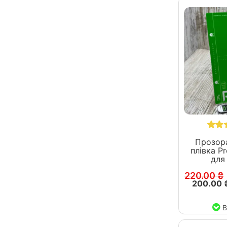
Прозора
плівка Pr
для
220.00 ₴
200.00 
В