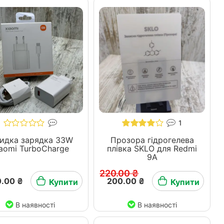
1
идка зарядка 33W
Прозора гідрогелева
iaomi TurboCharge
плівка SKLO для Redmi
9A
220.00 ₴
.00 ₴
200.00 ₴
Купити
Купити
В наявності
В наявності