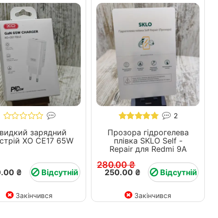
2
видкий зарядний
Прозора гідрогелева
стрій ХО СЕ17 65W
плівка SKLO Self -
Repair для Redmi 9A
280.00 ₴
.00 ₴
Відсутній
250.00 ₴
Відсутній
Закінчився
Закінчився