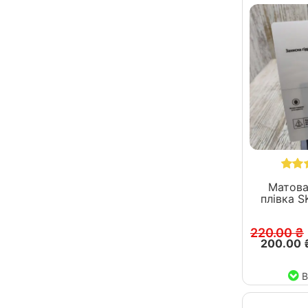
Матова
плівка SKLO дл
220.00 ₴
200.00 
В