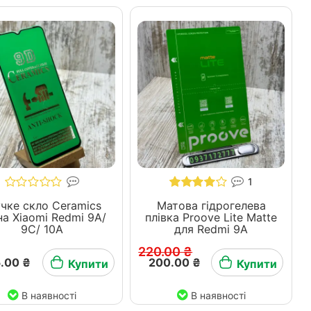
1
учке скло Ceramics
Матова гідрогелева
на Xiaomi Redmi 9A/
плівка Proove Lite Matte
9C/ 10A
для Redmi 9A
220.00 ₴
.00 ₴
200.00 ₴
Купити
Купити
В наявності
В наявності