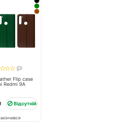
ather Flip case
i Redmi 9A
₴
Відсутній
Закінчився