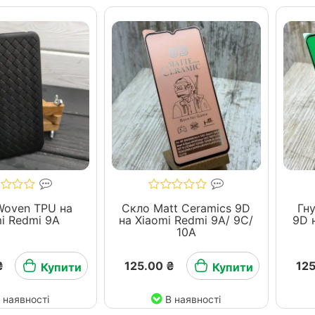
Woven TPU на
Скло Matt Ceramics 9D
Гн
i Redmi 9A
на Xiaomi Redmi 9A/ 9C/
9D 
10A
₴
125.00 ₴
125
Купити
Купити
 наявності
В наявності