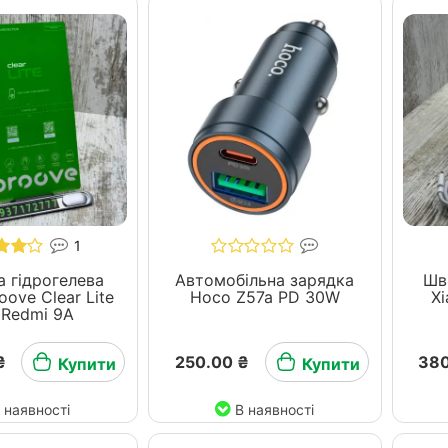
1
 гідрогелева
Автомобільна зарядка
Шв
oove Clear Lite
Hoco Z57a PD 30W
X
 Redmi 9A
₴
250.00 ₴
380
Купити
Купити
 наявності
В наявності