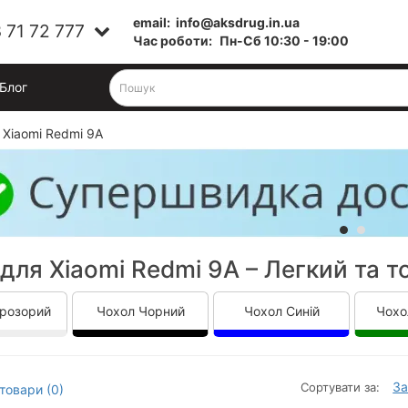
email:
info@aksdrug.in.ua
 71 72 777
Час роботи:
Пн-Cб 10:30 - 19:00
Блог
 Xiaomi Redmi 9A
для Xiaomi Redmi 9A – Легкий та т
розорий
Чохол Чорний
Чохол Синій
Чохо
За
Сортувати за:
товари (0)