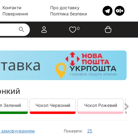
Контакти
Про доставку
Повернення
Політика безпеки
0
онкий
л Зелений
Чохол Червоний
Чохол Рожевий
Ч
 замовчуванням
25
Показати: