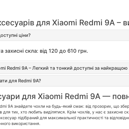
ксесуарів для Xiaomi Redmi 9A – 
оступні ціни?
а захисні скла: від 120 до 610 грн.
omi Redmi 9A – Легкий та тонкий доступні за найкращою
ати для Redmi 9A?
суари для Xiaomi Redmi 9A — повн
edmi 9A знайдете чохли на будь-який смак: від прозорих, що збе
 для тих, хто любить виділятися. Крім чохлів, у нас є захисне ск
аксесуар підібраний для максимальної практичності та відповідно
нного використання.