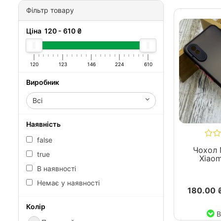
Фільтр товару
Ціна
120
-
610
₴
120
123
146
224
610
Виробник
Всі
Наявність
false
Чохол 
true
Xiaom
В наявності
Немає у наявності
180.00 
Колір
В