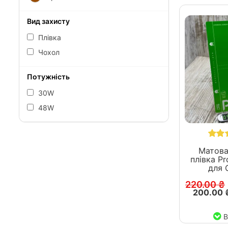
Вид захисту
Плівка
Чохол
Потужність
30W
48W
Матова
плівка Pr
для 
220.00 ₴
200.00 
В