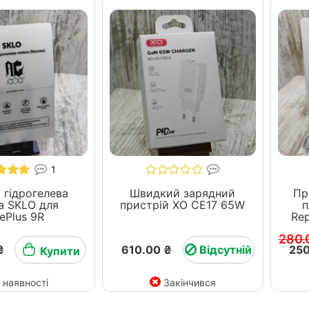
1
 гідрогелева
Швидкий зарядний
Пр
 SKLO для
пристрій ХО СЕ17 65W
п
ePlus 9R
280.
₴
610.00 ₴
Відсутній
250
Купити
 наявності
Закінчився