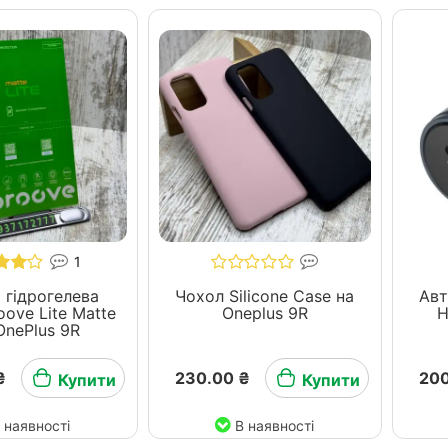
1
 гідрогелева
Чохол Silicone Case на
Авт
oove Lite Matte
Oneplus 9R
H
OnePlus 9R
₴
230.00 ₴
200
Купити
Купити
 наявності
В наявності