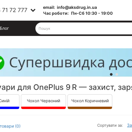
email:
info@aksdrug.in.ua
 71 72 777
Час роботи:
Пн-Cб 10:30 - 19:00
Блог
ари для OnePlus 9 R — захист, зар
Синій
Чохол Червоний
Чохол Коричневий
За
Сортувати за:
товари (0)