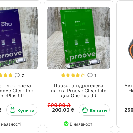
2
1
 гідрогелева
Прозора гідрогелева
Авт
roove Clear Pro
плівка Proove Clear Lite
H
OnePlus 9R
для OnePlus 9R
220.00 ₴
₴
200.00 ₴
250
Купити
Купити
 наявності
В наявності