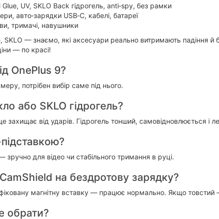
 Glue, UV, SKLO Back гідрогель, anti‑spy, без рамки
ри, авто‑зарядки USB‑C, кабелі, батареї
ви, тримачі, навушники
e, SKLO — знаємо, які аксесуари реально витримають падіння й б
іни — по красі!
ід OnePlus 9?
амеру, потрібен вибір саме під нього.
ло або SKLO гідрогель?
е захищає від ударів. Гідрогель тонший, самовідновлюється і ле
-підставкою?
— зручно для відео чи стабільного тримання в руці.
CamShield на бездротову зарядку?
тифіковану магнітну вставку — працює нормально. Якщо товстий
е обрати?