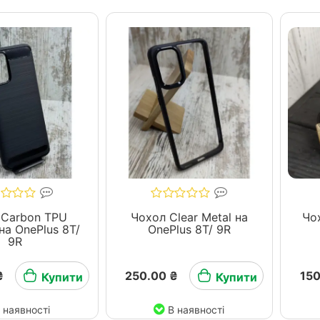
 Carbon TPU
Чохол Clear Metal на
Чо
 на OnePlus 8T/
OnePlus 8T/ 9R
9R
₴
250.00 ₴
150
Купити
Купити
 наявності
В наявності