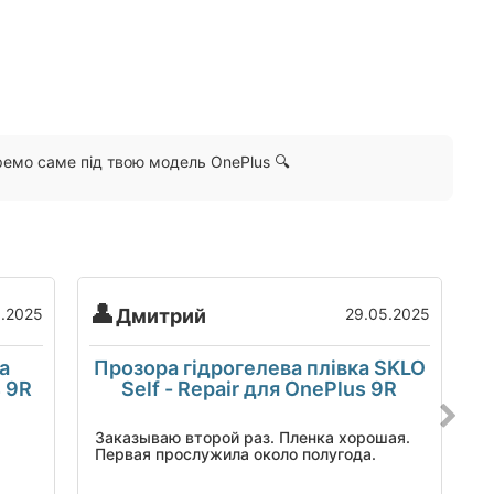
емо саме під твою модель OnePlus 🔍
5.2025
Дмитрий
29.05.2025
а
Прозора гідрогелева плівка SKLO
Plus 9R
Self - Repair для OnePlus 9R
Заказываю второй раз. Пленка хорошая.
Т
Первая прослужила около полугода.
т
х