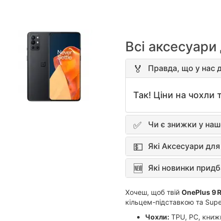
Всі аксесуари 
Правда, що у нас д
Так! Ціни на чохли т
Чи є знижки у наш
Які Аксесуари для
Які новинки придб
Хочеш, щоб твій
OnePlus 9 
кільцем-підставкою та Supe
Чохли:
TPU, PC, книжк