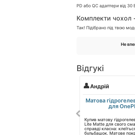
PD або QC адаптери від 30 
Комплекти чохол 
Так! Підібрано під твою мод
Не впе
Відгукі
Андрій
Матова гідрогеле
для OneP
Купив матову гідрогелев
Lite Matte для свого см
справді класна: клеїтьс
бульбашок. Матове пок