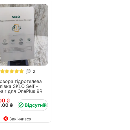
2
озора гідрогелева
лівка SKLO Self -
Repair для OnePlus 9R
00 ₴
.00 ₴
Відсутній
Закінчився