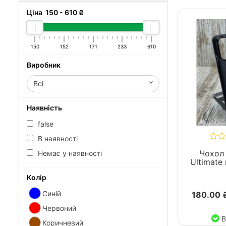
Ціна
150
-
610
₴
150
152
171
233
610
Виробник
Всі
Наявність
false
В наявності
Чохол
Немає у наявності
Ultimate
Колір
Синій
180.00 
Червоний
В
Коричневий