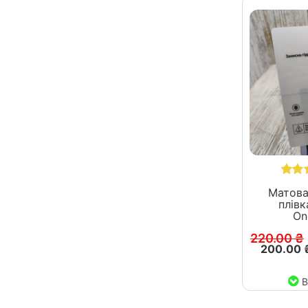
Матова
плівка
On
220.00 ₴
200.00 
В