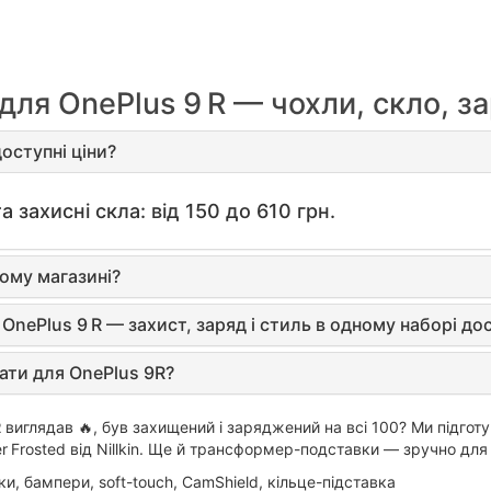
для OnePlus 9 R — чохли, скло, з
оступні ціни?
а захисні скла: від 150 до 610 грн.
ому магазині?
 OnePlus 9 R — захист, заряд і стиль в одному наборі д
ати для OnePlus 9R?
R
виглядав 🔥, був захищений і заряджений на всі 100? Ми підготу
r Frosted від Nillkin. Ще й трансформер-подставки — зручно для 
и, бампери, soft-touch, CamShield, кільце-підставка