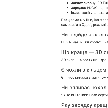
Захист екрану:
3D Full
Зарядка:
PD/QC адапте
Інше:
гарнітура, штати
Працюємо з Nillkin, Borofon
самовивіз в Одесі, реальні ц
Чи підійде чохол в
Ні: 9 R має інший корпус і к
Що краще — 3D ск
3D скло — жорсткіше і кращ
Є чохли з кільцем
Є! Плюс книжки з магнітом 
Чи впливає чохол 
Якщо він тонкий і має сер
Яку зарядку кращ