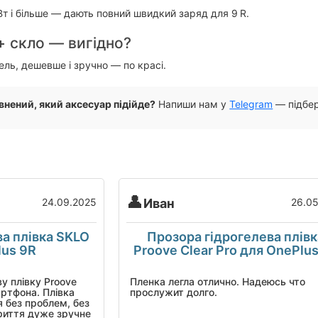
Вт і більше — дають повний швидкий заряд для 9 R.
+ скло — вигідно?
ель, дешевше і зручно — по красі.
внений, який аксесуар підійде?
Напиши нам у
Telegram
— підбер
24.09.2025
Иван
26.0
ва плівка SKLO
Прозора гідрогелева плівк
lus 9R
Proove Clear Pro для One
у плівку Proove
Пленка легла отлично. Надеюсь что
артфона. Плівка
прослужит долго.
я без проблем, без
риття дуже зручне