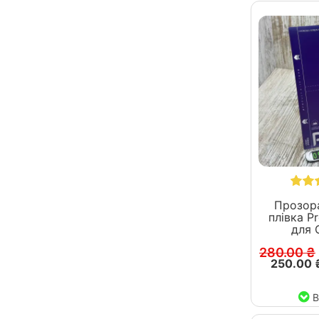
Прозора
плівка P
для 
280.00 ₴
250.00 
В