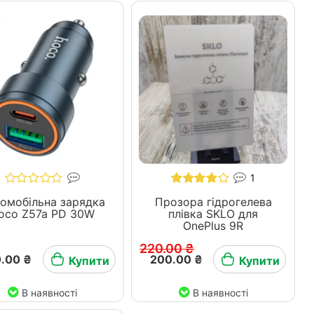
1
омобільна зарядка
Прозора гідрогелева
oco Z57a PD 30W
плівка SKLO для
OnePlus 9R
220.00 ₴
.00 ₴
200.00 ₴
Купити
Купити
В наявності
В наявності