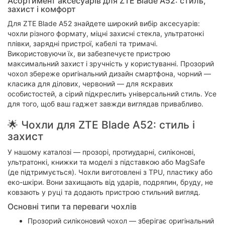
Асортимент аксесуарів для ZTE Blade A52: стиль,
захист і комфорт
Для ZTE Blade A52 знайдете широкий вибір аксесуарів:
чохли різного формату, міцні захисні стекла, ультратонкі
плівки, зарядні пристрої, кабелі та тримачі.
Використовуючи їх, ви забезпечуєте пристрою
максимальний захист і зручність у користуванні. Прозорий
чохол збереже оригінальний дизайн смартфона, чорний —
класика для ділових, червоний — для яскравих
особистостей, а сірий підкреслить універсальний стиль. Усе
для того, щоб ваш гаджет завжди виглядав привабливо.
🌟 Чохли для ZTE Blade A52: стиль і
захист
У нашому каталозі — прозорі, протиударні, силіконові,
ультратонкі, книжки та моделі з підставкою або MagSafe
(де підтримується). Чохли виготовлені з TPU, пластику або
еко-шкіри. Вони захищають від ударів, подряпин, бруду, не
ковзають у руці та додають пристрою стильний вигляд.
Основні типи та переваги чохлів
Прозорий силіконовий чохол — зберігає оригінальний