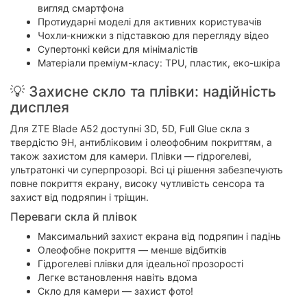
вигляд смартфона
Протиударні моделі для активних користувачів
Чохли-книжки з підставкою для перегляду відео
Супертонкі кейси для мінімалістів
Матеріали преміум-класу: TPU, пластик, еко-шкіра
💡 Захисне скло та плівки: надійність
дисплея
Для ZTE Blade A52 доступні 3D, 5D, Full Glue скла з
твердістю 9H, антибліковим і олеофобним покриттям, а
також захистом для камери. Плівки — гідрогелеві,
ультратонкі чи суперпрозорі. Всі ці рішення забезпечують
повне покриття екрану, високу чутливість сенсора та
захист від подряпин і тріщин.
Переваги скла й плівок
Максимальний захист екрана від подряпин і падінь
Олеофобне покриття — менше відбитків
Гідрогелеві плівки для ідеальної прозорості
Легке встановлення навіть вдома
Скло для камери — захист фото!