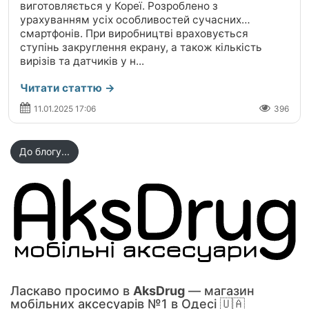
виготовляється у Кореї. Розроблено з
урахуванням усіх особливостей сучасних
смартфонів. При виробництві враховується
ступінь закруглення екрану, а також кількість
вирізів та датчиків у н...
Читати статтю →
11.01.2025 17:06
396
До блогу...
Ласкаво просимо в
AksDrug
— магазин
мобільних аксесуарів №1 в Одесі 🇺🇦