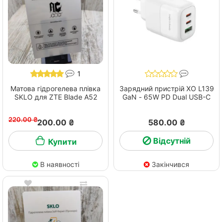
1
Матова гідрогелева плівка
Зарядний пристрій XO L139
SKLO для ZTE Blade A52
GaN - 65W PD Dual USB-C
220.00 ₴
200.00 ₴
580.00 ₴
Відсутній
Купити
В наявності
Закінчився