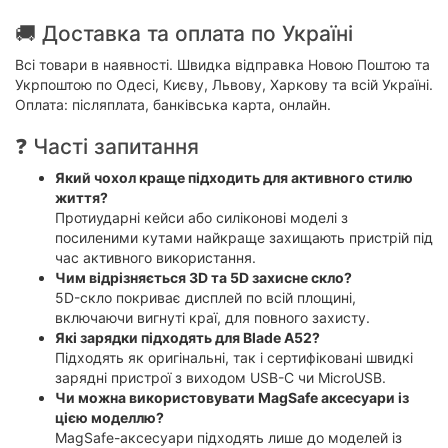
🚚 Доставка та оплата по Україні
Всі товари в наявності. Швидка відправка Новою Поштою та
Укрпоштою по Одесі, Києву, Львову, Харкову та всій Україні.
Оплата: післяплата, банківська карта, онлайн.
❓ Часті запитання
Який чохол краще підходить для активного стилю
життя?
Протиударні кейси або силіконові моделі з
посиленими кутами найкраще захищають пристрій під
час активного використання.
Чим відрізняється 3D та 5D захисне скло?
5D-скло покриває дисплей по всій площині,
включаючи вигнуті краї, для повного захисту.
Які зарядки підходять для Blade A52?
Підходять як оригінальні, так і сертифіковані швидкі
зарядні пристрої з виходом USB-C чи MicroUSB.
Чи можна використовувати MagSafe аксесуари із
цією моделлю?
MagSafe-аксесуари підходять лише до моделей із