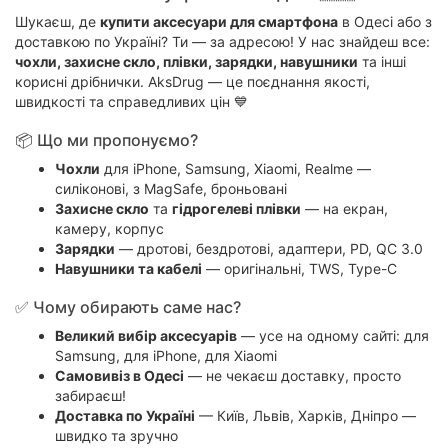
Шукаєш, де
купити аксесуари для смартфона
в Одесі або з
доставкою по Україні? Ти — за адресою! У нас знайдеш все:
чохли, захисне скло, плівки, зарядки, навушники
та інші
корисні дрібнички. AksDrug — це поєднання якості,
швидкості та справедливих цін 💙
📦 Що ми пропонуємо?
Чохли
для iPhone, Samsung, Xiaomi, Realme —
силіконові, з MagSafe, броньовані
Захисне скло
та
гідрогелеві плівки
— на екран,
камеру, корпус
Зарядки
— дротові, бездротові, адаптери, PD, QC 3.0
Навушники та кабелі
— оригінальні, TWS, Type-C
✅ Чому обирають саме нас?
Великий вибір аксесуарів
— усе на одному сайті:
для
Samsung
,
для iPhone
,
для Xiaomi
Самовивіз в Одесі
— не чекаєш доставку, просто
забираєш!
Доставка по Україні
— Київ, Львів, Харків, Дніпро —
швидко та зручно