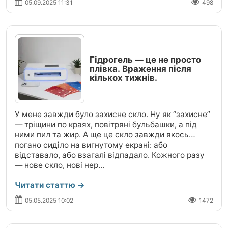
05.09.2025 11:31
498
Гідрогель — це не просто
плівка. Враження після
кількох тижнів.
У мене завжди було захисне скло. Ну як “захисне”
— тріщини по краях, повітряні бульбашки, а під
ними пил та жир. А ще це скло завжди якось
погано сиділо на вигнутому екрані: або
відставало, або взагалі відпадало. Кожного разу
— нове скло, нові нер...
Читати статтю →
05.05.2025 10:02
1472