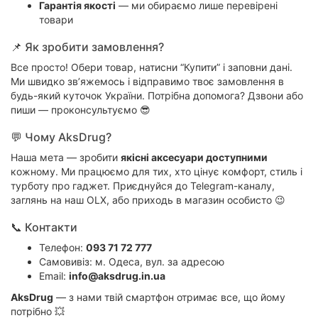
Гарантія якості
— ми обираємо лише перевірені
товари
📌 Як зробити замовлення?
Все просто! Обери товар, натисни “Купити” і заповни дані.
Ми швидко зв’яжемось і відправимо твоє замовлення в
будь-який куточок України. Потрібна допомога? Дзвони або
пиши — проконсультуємо 😎
💬 Чому AksDrug?
Наша мета — зробити
якісні аксесуари доступними
кожному. Ми працюємо для тих, хто цінує комфорт, стиль і
турботу про гаджет. Приєднуйся до Telegram-каналу,
заглянь на
наш OLX
, або приходь в магазин особисто 😉
📞 Контакти
Телефон:
093 71 72 777
Самовивіз: м. Одеса, вул.
за адресою
Email:
info@aksdrug.in.ua
AksDrug
— з нами твій смартфон отримає все, що йому
потрібно 💥