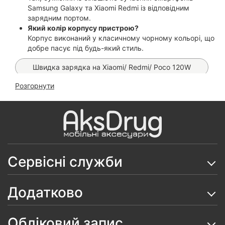
Samsung Galaxy та Xiaomi Redmi із відповідним
зарядним портом.
Який колір корпусу пристрою?
Корпус виконаний у класичному чорному кольорі, що
добре пасує під будь-який стиль.
Швидка зарядка на Xiaomi/ Redmi/ Poco 120W
Розгорнути
Зарядний пристрій Hoco C161A 40W Speed
Швидка зарядка для Samsung на 25W з кабелем
Type-C в комплекті.
Мережевий зарядний пристрій Hoco C102A Fuerza
QC3.0 4 USB
Сервісні служби
Мережевий зарядний пристрій Hoco CS21A Rich
QC3.0
Додатково
Мережевий зарядний пристрій Hoco C149A
PD30W QC3.0 White
Обліковий запис