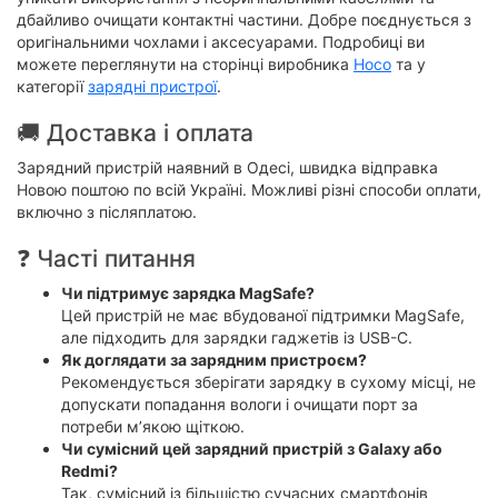
дбайливо очищати контактні частини. Добре поєднується з
оригінальними чохлами і аксесуарами. Подробиці ви
можете переглянути на сторінці виробника
Hoco
та у
категорії
зарядні пристрої
.
🚚 Доставка і оплата
Зарядний пристрій наявний в Одесі, швидка відправка
Новою поштою по всій Україні. Можливі різні способи оплати,
включно з післяплатою.
❓ Часті питання
Чи підтримує зарядка MagSafe?
Цей пристрій не має вбудованої підтримки MagSafe,
але підходить для зарядки гаджетів із USB-C.
Як доглядати за зарядним пристроєм?
Рекомендується зберігати зарядку в сухому місці, не
допускати попадання вологи і очищати порт за
потреби м’якою щіткою.
Чи сумісний цей зарядний пристрій з Galaxy або
Redmi?
Так, сумісний із більшістю сучасних смартфонів