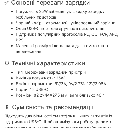
✅ Основні переваги зарядки
Потужність 25W забезпечує швидку зарядку
мобільних пристроїв
Чорний колір – стриманий і універсальний варіант
Один USB-C порт для зручності використання
Підтримка популярних протоколів PD, QC, FCP, AFC,
PPS
Маленькі розміри і легка вага для комфортного
перенесення
⚙ Технічні характеристики
Тип: мережевий зарядний пристрій
Вихідна потужність: 25W
Вихідні параметри: 5V/3A, 9V/2.77A, 12V/2.08A
Порти: 1× USB-C
Розміри: 82.2×44×27.5 мм; вага близько 46 г
📱 Сумісність та рекомендації
Підходить для більшості смартфонів і інших гаджетів із
підтримкою USB-C. Щоб оптимізувати роботу, радимо
уникати використання з неоригінальними кабелями та