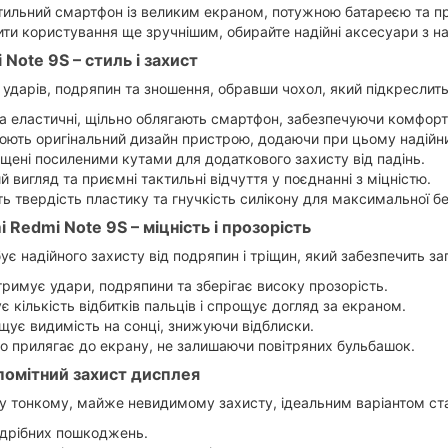
 стильний смартфон із великим екраном, потужною батареєю та 
ити користування ще зручнішим, обирайте надійні аксесуари з н
Note 9S – стиль і захист
 ударів, подряпин та зношення, обравши чохол, який підкреслить
та еластичні, щільно облягають смартфон, забезпечуючи комфор
юють оригінальний дизайн пристрою, додаючи при цьому надійни
щені посиленими кутами для додаткового захисту від падінь.
й вигляд та приємні тактильні відчуття у поєднанні з міцністю.
ь твердість пластику та гнучкість силікону для максимальної бе
 Redmi Note 9S – міцність і прозорість
є надійного захисту від подряпин і тріщин, який забезпечить за
тримує удари, подряпини та зберігає високу прозорість.
 кількість відбитків пальців і спрощує догляд за екраном.
щує видимість на сонці, знижуючи відблиски.
о прилягає до екрану, не залишаючи повітряних бульбашок.
епомітний захист дисплея
гу тонкому, майже невидимому захисту, ідеальним варіантом ста
 дрібних пошкоджень.