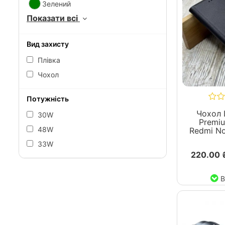
48W
33W
Чохол 
Premiu
Redmi No
220.00 
В