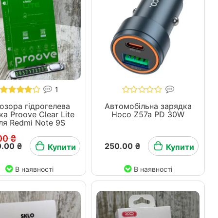
1
озора гідрогелева
Автомобільна зарядка
ка Proove Clear Lite
Hoco Z57a PD 30W
ля Redmi Note 9S
00 ₴
.00 ₴
250.00 ₴
Купити
Купити
В наявності
В наявності