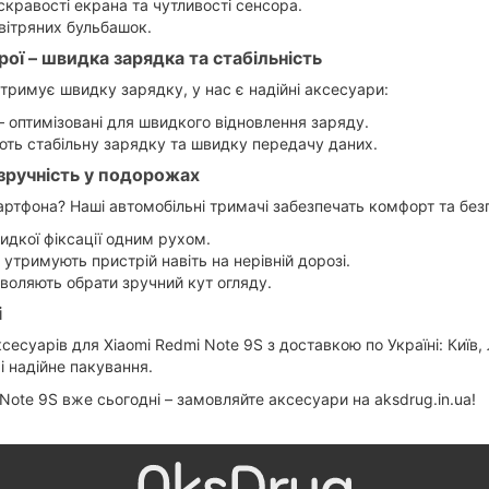
скравості екрана та чутливості сенсора.
овітряних бульбашок.
рої – швидка зарядка та стабільність
дтримує швидку зарядку, у нас є надійні аксесуари:
 оптимізовані для швидкого відновлення заряду.
ють стабільну зарядку та швидку передачу даних.
 зручність у подорожах
артфона? Наші автомобільні тримачі забезпечать комфорт та безп
идкої фіксації одним рухом.
 утримують пристрій навіть на нерівній дорозі.
воляють обрати зручний кут огляду.
і
уарів для Xiaomi Redmi Note 9S з доставкою по Україні: Київ, Л
 надійне пакування.
 Note 9S вже сьогодні – замовляйте аксесуари на aksdrug.in.ua!