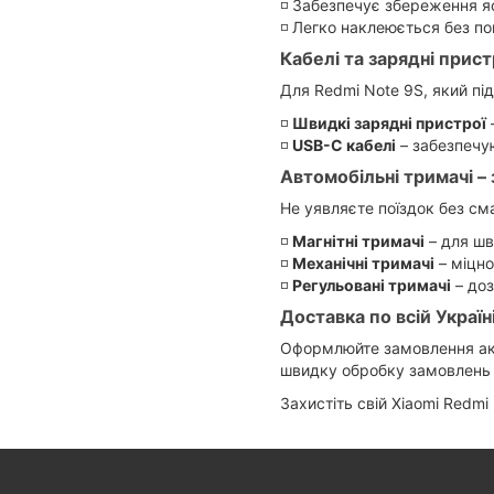
◽️ Забезпечує збереження я
◽️ Легко наклеюється без п
Кабелі та зарядні прист
Для Redmi Note 9S, який пі
◽️
Швидкі зарядні пристрої
–
◽️
USB-C кабелі
– забезпечу
Автомобільні тримачі –
Не уявляєте поїздок без см
◽️
Магнітні тримачі
– для шв
◽️
Механічні тримачі
– міцно
◽️
Регульовані тримачі
– доз
Доставка по всій Україн
Оформлюйте замовлення аксес
швидку обробку замовлень і
Захистіть свій Xiaomi Redmi