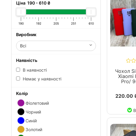
Немає у наявності
Колір
Фіолетовий
Чорний
Синій
Золотий
Зелений
Чохол Si
Xiaomi 
Показати всі
Pro/ 
Вид захисту
220.00 
Плівка
В
Чохол
Потужність
30W