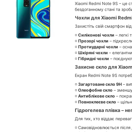
Xiaomi Redmi Note 9S – це
бездоганному стані та зроб
Чохли для Xiaomi Redmi 
Захистіть свій смартфон від
◽️
Силіконові чохли
– легкі 
◽️
Прозорі чохли
– підкресл
◽️
Протиударні чохли
– осна
◽️
Шкіряні чохли
– елегантни
◽️
Гібридні чохли
– поєднуют
Захисне скло для Xiaomi
Екран Redmi Note 9S потребу
◽️
Загартоване скло 9H
– ви
◽️
Олеофобне скло
– зменшує
◽️
Антиблікове скло
– покра
◽️
Повноклеєве скло
– щільн
Гідрогелева плівка – н
Для тих, хто віддає перева
◽️ Самовідновлюється після