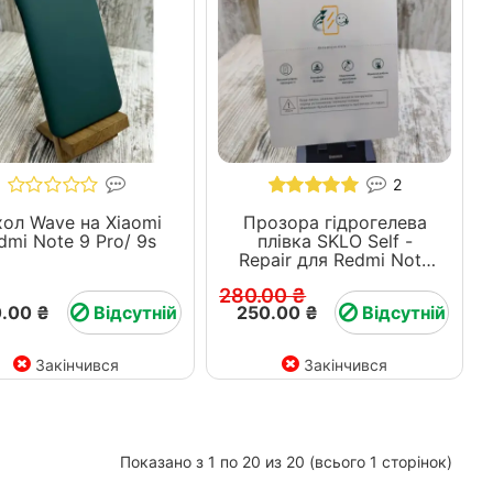
2
ол Wave на Xiaomi
Прозора гідрогелева
dmi Note 9 Pro/ 9s
плівка SKLO Self -
Repair для Redmi Note
9S
280.00 ₴
.00 ₴
Відсутній
250.00 ₴
Відсутній
Закінчився
Закінчився
Показано з 1 по 20 из 20 (всього 1 сторінок)