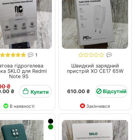
1
това гідрогелева
Швидкий зарядний
 SKLO для Redmi
пристрій ХО СЕ17 65W
Note 9S
00 ₴
.00 ₴
610.00 ₴
Відсутній
Купити
В наявності
Закінчився