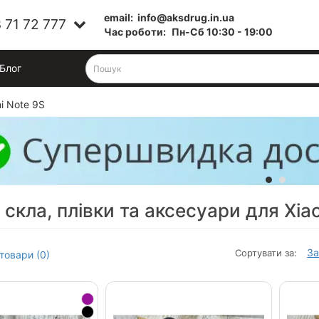
email:
info@aksdrug.in.ua
 71 72 777
Час роботи:
Пн-Cб 10:30 - 19:00
Блог
i Note 9S
 скла, плівки та аксесуари для Xia
За
Сортувати за:
товари (0)