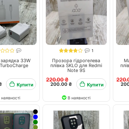
1
 зарядка 33W
Прозора гідрогелева
Ма
 TurboCharge
плівка SKLO для Redmi
плівка
Note 9S
220.00 ₴
220.
₴
200.00 ₴
200
Купити
Купити
 наявності
В наявності