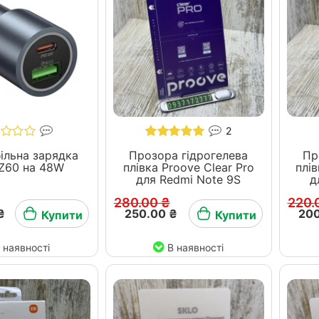
2
ільна зарядка
Прозора гідрогелева
Пр
Z60 на 48W
плівка Proove Clear Pro
плів
для Redmi Note 9S
д
280.00 ₴
220.
₴
250.00 ₴
200
Купити
Купити
 наявності
В наявності