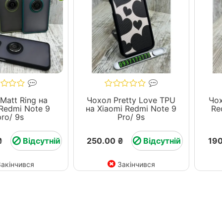
Matt Ring на
Чохол Pretty Love TPU
Чох
Redmi Note 9
на Xiaomi Redmi Note 9
Re
pro/ 9s
Pro/ 9s
₴
Відсутній
250.00 ₴
Відсутній
190
Закінчився
Закінчився