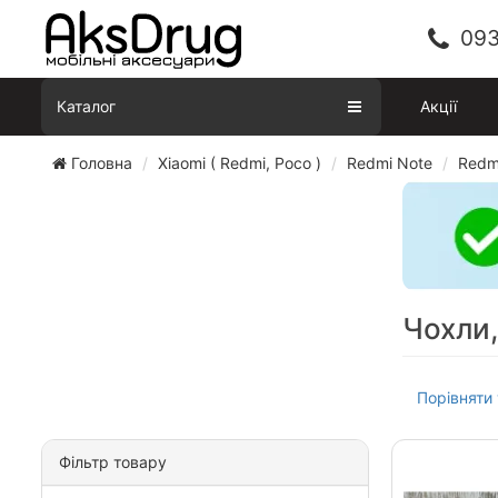
093
Каталог
Акції
Головна
Xiaomi ( Redmi, Poco )
Redmi Note
Redm
Фільтр товару
Ціна
190
-
610
₴
Чохли,
190
192
205
251
610
Виробник
Порівняти 
Всі
Наявність
В наявності