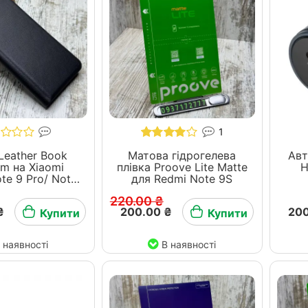
1
Leather Book
Матова гідрогелева
Авт
m на Xiaomi
плівка Proove Lite Matte
H
te 9 Pro/ Note
для Redmi Note 9S
9S
220.00 ₴
₴
200.00 ₴
200
Купити
Купити
 наявності
В наявності