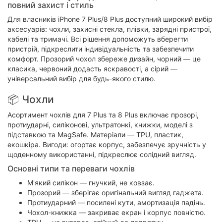
повний захист і стиль
Для власників iPhone 7 Plus/8 Plus доступний широкий вибір
аксесуарів: чохли, захисні стекла, плівки, зарядні пристрої,
кабелі та тримачі. Всі рішення допоможуть вберегти
пристрій, підкреслити індивідуальність та забезпечити
комфорт. Прозорий чохол збереже дизайн, чорний — це
класика, червоний додасть яскравості, а сірий —
універсальний вибір для будь-якого стилю.
📦 Чохли
Асортимент чохлів для 7 Plus та 8 Plus включає прозорі,
протиударні, силіконові, ультратонкі, книжки, моделі з
підставкою та MagSafe. Матеріали — TPU, пластик,
екошкіра. Вигоди: огортає корпус, забезпечує зручність у
щоденному використанні, підкреслює солідний вигляд.
Основні типи та переваги чохлів
М'який силікон — гнучкий, не ковзає.
Прозорий — зберігає оригінальний вигляд гаджета.
Протиударний — посилені кути, амортизація падінь.
Чохол-книжка — закриває екран і корпус повністю.