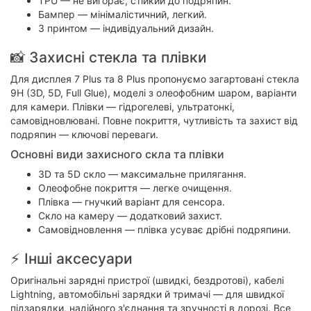
TPU — не вигорає, стійкий до подряпин.
Бампер — мінімалістичний, легкий.
З принтом — індивідуальний дизайн.
📸 Захисні стекла та плівки
Для дисплея 7 Plus та 8 Plus пропонуємо загартовані стекла
9H (3D, 5D, Full Glue), моделі з олеофобним шаром, варіанти
для камери. Плівки — гідрогелеві, ультратонкі,
самовідновлювані. Повне покриття, чутливість та захист від
подряпин — ключові переваги.
Основні види захисного скла та плівки
3D та 5D скло — максимальне прилягання.
Олеофобне покриття — легке очищення.
Плівка — гнучкий варіант для сенсора.
Скло на камеру — додатковий захист.
Самовідновлення — плівка усуває дрібні подряпини.
⚡ Інші аксесуари
Оригінальні зарядні пристрої (швидкі, бездротові), кабелі
Lightning, автомобільні зарядки й тримачі — для швидкої
підзарядки, надійного з'єднання та зручності в дорозі. Все