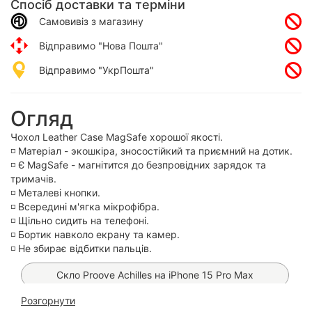
Спосіб доставки та терміни
Самовивіз з магазину
Відправимо "Нова Пошта"
Відправимо "УкрПошта"
Огляд
Чохол Leather Case MagSafe хорошої якості.
◽️ Матеріал - экошкіра, зносостійкий та приємний на дотик.
◽️ Є MagSafe - магнітится до безпровідних зарядок та
тримачів.
◽️ Металеві кнопки.
◽️ Всередині м'ягка мікрофібра.
◽️ Щільно сидить на телефоні.
◽️ Бортик навколо екрану та камер.
◽️ Не збирає відбитки пальців.
Скло Proove Achilles на iPhone 15 Pro Max
Розгорнути
Чохол Clear Сolor MagSafe на iPhone 15 Pro Max