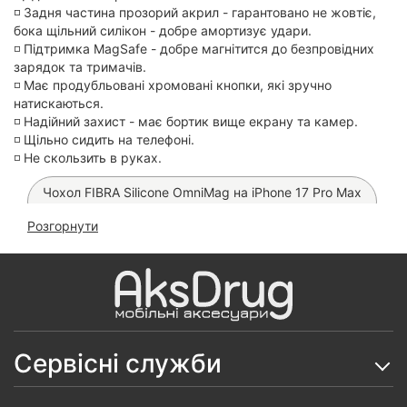
◽️ Задня частина прозорий акрил - гарантовано не жовтіє,
бока щільний силікон - добре амортизує удари.
◽️ Підтримка MagSafe - добре магнітится до безпровідних
зарядок та тримачів.
◽️ Має продубльовані хромовані кнопки, які зручно
натискаються.
◽️ Надійний захист - має бортик вище екрану та камер.
◽️ Щільно сидить на телефоні.
◽️ Не скользить в руках.
Чохол FIBRA Silicone OmniMag на iPhone 17 Pro Max
(Purple)
Розгорнути
Чохол Polo Knight MagSafe на iPhone 17 Pro Max
Чохол Fibra Carbonite MagSafe на iPhone 17 Pro
Max (Blue Stripes)
Чохол FIBRA Aura MagSafe на iPhone 17 Pro Max
Сервісні служби
Чохол Shock-Proof MagSafe на iPhone 17 Pro Max
(Pink)