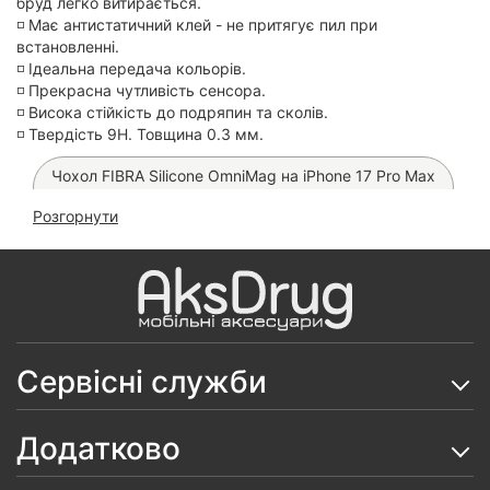
бруд легко витирається.
◽️ Має антистатичний клей - не притягує пил при
встановленні.
◽️ Ідеальна передача кольорів.
◽️ Прекрасна чутливість сенсора.
◽️ Висока стійкість до подряпин та сколів.
◽️ Твердість 9H. Товщина 0.3 мм.
Чохол FIBRA Silicone OmniMag на iPhone 17 Pro Max
(Purple)
Розгорнути
Чохол Polo Knight MagSafe на iPhone 17 Pro Max
Чохол Fibra Carbonite MagSafe на iPhone 17 Pro
Max (Blue Stripes)
Чохол FIBRA Aura MagSafe на iPhone 17 Pro Max
Сервісні служби
Чохол Shock-Proof MagSafe на iPhone 17 Pro Max
(Pink)
Додатково
Скло Proove Achilles нa iPhone 17 Pro Max