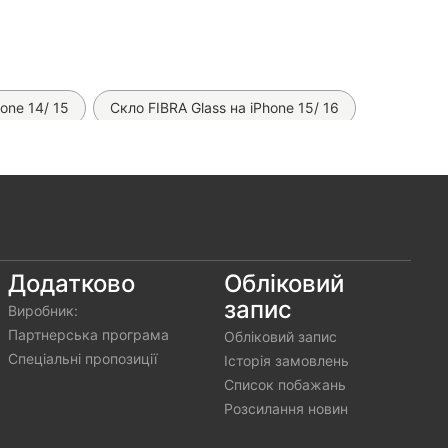
one 14/ 15
Скло FIBRA Glass на iPhone 15/ 16
e 15
Чохол Fibra Crystal MagSafe на iPhone 15
Скло SuperD ESD від фірми Mietubl на iPhone 15
ne 15 (Brown)
Скло Ceramics на iPhone 15/ 14
one 15/ 14
Чохол AG Matt Glass на iPhone 15/ 14
Додатково
Обліковий
запис
Виробник:
Партнерська програма
Обліковий запис
Спеціальні пропозиції
Історія замовлень
Список побажань
Розсилання новин