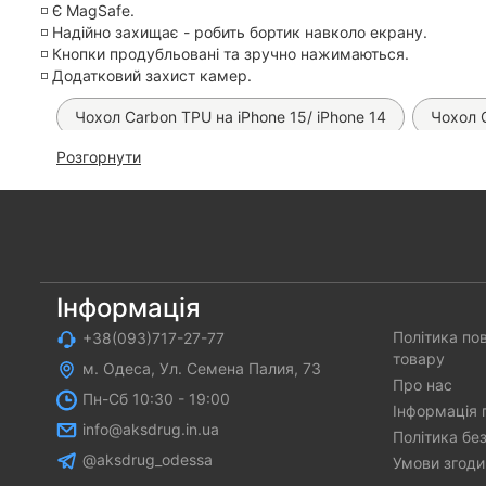
◽️ Є MagSafe.
◽️ Надійно захищає - робить бортик навколо екрану.
◽️ Кнопки продубльовані та зручно нажимаються.
◽️ Додатковий захист камер.
Чохол Carbon TPU на iPhone 15/ iPhone 14
Чохол C
Розгорнути
Чохол Labubu Pop Socket на iPhone 15/ 14
Магніт
Чохол Matt Bezel Case на iPhone 15
Чохол Chrome
Чохол Anti-Broken Case на iPhone 15
Чохол Matt P
Скло SuperD ESD на iPhone 15/ 14
Чохол Weaving 
Інформація
Політика по
+38(093)717-27-77
товару
м. Одеса, Ул. Семена Палия, 73
Про нас
Пн-Cб 10:30 - 19:00
Інформація 
info@aksdrug.in.ua
Політика бе
@aksdrug_odessa
Умови згоди