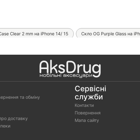
ase Clear 2 mm на iPhone 14/ 15
Скло OG Purple Glass на iPh
ний MagSafe тримач Hoco H13
Чохол Matt MagSafe на iPhon
 MagSafe на iPhone 15
Чохол Woven TPU на iPhone 15
ro MagSafe 360 на iPhone 15
Чохол Pretty Ring Case на iPho
Case MagSafe на iPhone 15/ 14
Чохол Fibra Clear Case на iPh
Сервісні
служби
вернення та обміну
Контакти
Повернення
про доставку
Мапа сайту
зпеки