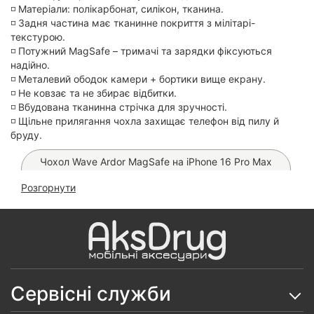
◽️ Матеріали: полікарбонат, силікон, тканина.
◽️ Задня частина має тканинне покриття з мілітарі-
текстурою.
◽️ Потужний MagSafe – тримачі та зарядки фіксуються
надійно.
◽️ Металевий ободок камери + бортики вище екрану.
◽️ Не ковзає та не збирає відбитки.
◽️ Вбудована тканинна стрічка для зручності.
◽️ Щільне прилягання чохла захищає телефон від пилу й
бруду.
Чохол Wave Ardor MagSafe на iPhone 16 Pro Max
(Gray)
Розгорнути
Чохол Fibra Double Side на iPhone 16 Pro Max
(Black)
Чохол WAVE Gleam MagSafe на iPhone 16 Pro Max
(Blue Stripes)
Сервісні служби
Чохол FIBRA Silicone OmniMag на iPhone 16 Pro
Max (Milk White)