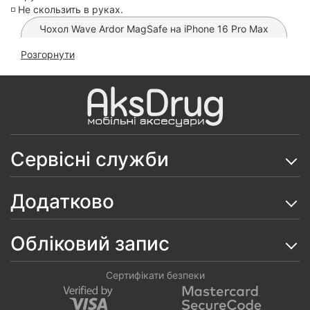
◽️ Не скользить в руках.
Чохол Wave Ardor MagSafe на iPhone 16 Pro Max
(Gray)
Розгорнути
Чохол Fibra Double Side на iPhone 16 Pro Max
(Black)
Чохол WAVE Gleam MagSafe на iPhone 16 Pro Max
(Blue Stripes)
Сервісні служби
Чохол FIBRA Silicone OmniMag на iPhone 16 Pro
Max (Milk White)
Додатково
Чохол Carbon Style MagSafe PC на iPhone 16 Pro
Max
Обліковий запис
Чохол Fibra Veil MagSafe на iPhone 16 Pro Max
Чохол FIBRA Silicone OmniMag на iPhone 16 Pro
Сертифікати безпеки
Max