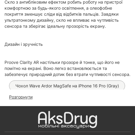
Скло з антибліковим ефектом робить роботу на пристрої
комфортною за будь-якого освітлення, а олеофобне
покриття зменшує сліди від відбитків пальців. Завдяки
ультратонкому дизайну, скло не впливає на чутливість
сенсора та зберігає ідеальну прозорість екрану.
Дизайн і зручність
Proove Clarity AR настільки прозоре й тонке, що його не
помітно на екрані. Воно легко встановлюється та
забезпечує природний дотик без втрати чутливості сенсора.
Чохол Wave Ardor MagSafe на іPhone 16 Pro (Gray)
Розгорнути
Чохол Fibra Double Side на iPhone 16 Pro (Black)
Чохол FIBRA Silicone OmniMag на iPhone 16 Pro
(Milk White)
Чохол Carbon Style MagSafe PC на iPhone 16 Pro