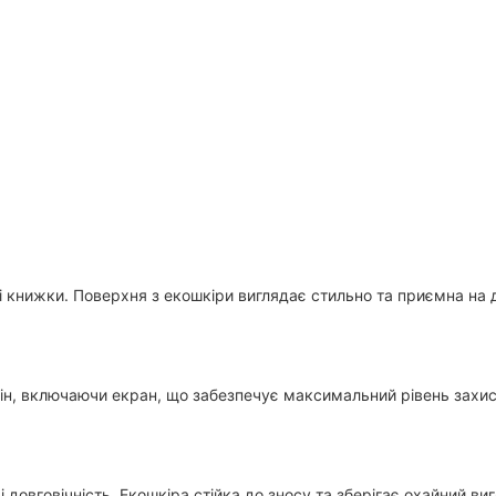
 книжки. Поверхня з екошкіри виглядає стильно та приємна на до
ін, включаючи екран, що забезпечує максимальний рівень захист
і довговічність. Екошкіра стійка до зносу та зберігає охайний в