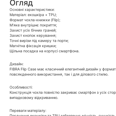
Огляд
Основні характеристики:
Матеріал: екошкіра + TPU;
Формат чохла-книжки (Flip);
М’яке внутрішнє покриття;
Захист усіх бічних граней;
Захист кнопок керування;
Точні вирізи під камеру та порти;
Магнітна фіксація кришки;
Щільна посадка на корпусі смартфона.
Дизайн:
FIBRA Flip Case має класичний елегантний дизайн у форматі
повсякденного використання, так і для ділового стилю.
Особливості:
Конструкція чохла повністю закриває смартфон з усіх стор
випадковому відкриванню.
Переваги матеріалу:
Поєднання екошкіри та TPU забезпечує міцність, гнучкість 