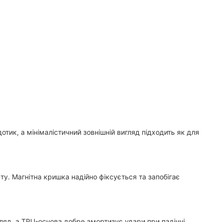
тик, а мінімалістичний зовнішній вигляд підходить як для
у. Магнітна кришка надійно фіксується та запобігає
игляд, а TPU-основа добре амортизує удари при падінні.