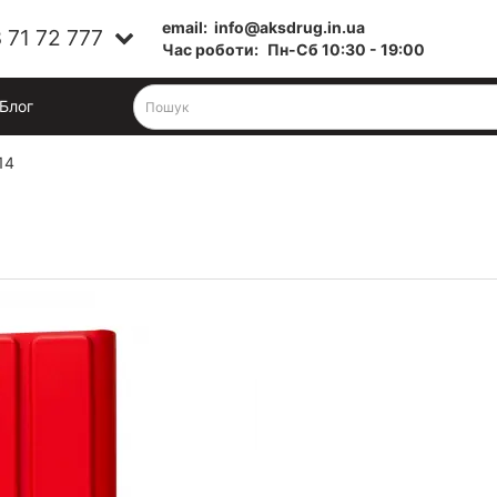
email:
info@aksdrug.in.ua
 71 72 777
Час роботи:
Пн-Cб 10:30 - 19:00
Блог
14