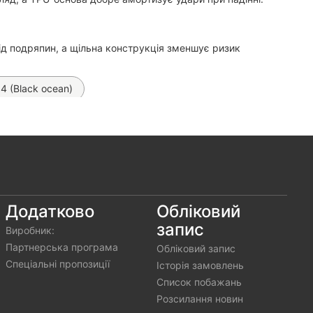
ід подряпин, а щільна конструкція зменшує ризик
4 (Black ocean)
mm на iPhone 14/ 15
 Style MagSafe на iPhone 13/ 14
на iPhone 14/13 (Чорний)
а iPhone 14/13
Додатково
Обліковий
запис
Виробник:
ач Hoco H13
Чохол Space MagSafe на iPhone 14
Партнерська програма
Обліковий запис
Спеціальні пропозиції
Історія замовлень
Список побажань
Розсилання новин