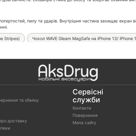
отертостей, пилу та ударів. Внутрішня частина захищає екран в
нні.
e Stripes)
Чохол WAVE Gleam MagSafe на iPhone 13/ iPhone 1
ол Carbon TPU на iPhone 15/ iPhone 14
Чохол Case Clear 2 
 Carbonite MagSafe (MilkyWay) на iPhone 14/ 13
Чохол Kevlar
охол Wave Winkie на iPhone 13/ 14
Чохол Labubu Pop Socket 
retty Toys на iPhone 14/ 13
Чохол Proove Cuprum MagSafe н
Сервісні
служби
вернення та обміну
olo Santa Barbara на iPhone 14/ 13
Магнітний MagSafe трим
Контакти
e MagSafe на iPhone 14
Повернення
про доставку
Мапа сайту
зпеки