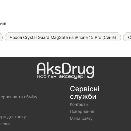
ачів.
Чохол Crystal Guard MagSafe на iPhone 15 Pro (Синій)
С
Чохол Clear Сolor MagSafe на iPhone 15 Pro
Чохол FIBRA S
rcLine Case with MagSafe на iPhone 15 Pro
Чохол Fibra Carbo
ase Full на iPhone 15 Pro (DesertGold79)
Захисне скло Remax
ay)
Чохол Leather Case MagSafe на iPhone 15 Pro
Чохо
Сервісні
служби
вернення та обміну
Чохол SWAROVSKI Diamond Case на iPhone 15 Pro (Black)
Контакти
Little Gorilla Strength 45 kg на iPhone 15 Pro
Повернення
про доставку
Мапа сайту
зпеки