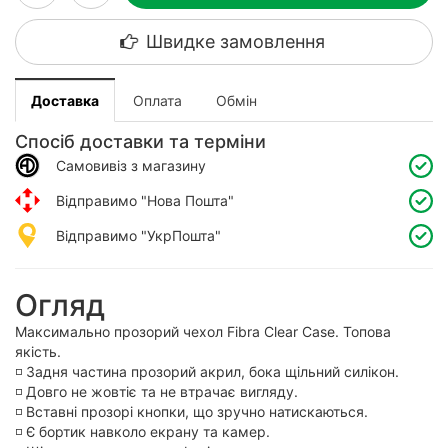
Швидке замовлення
Доставка
Оплата
Обмін
Спосіб доставки та терміни
Самовивіз з магазину
Відправимо "Нова Пошта"
Відправимо "УкрПошта"
Огляд
Максимально прозорий чехол Fibra Clear Case. Топова
якість.
◽️ Задня частина прозорий акрил, бока щільний силікон.
◽️ Довго не жовтіє та не втрачає вигляду.
◽️ Вставні прозорі кнопки, що зручно натискаються.
◽️ Є бортик навколо екрану та камер.