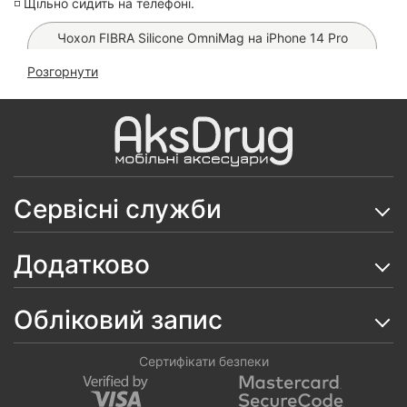
◽️ Щільно сидить на телефоні.
Чохол FIBRA Silicone OmniMag на iPhone 14 Pro
Max (Brown)
Розгорнути
Чохол New Desing Case на iPhone 14 Pro Max
(Deep Blue)
Чохол New Desing Case на iPhone 14 Pro Max
(Orange)
Сервісні служби
Чохол Leather Case на iPhone 14 Pro Max (Black)
Чохол Clear Сolor MagSafe на iPhone 14 Pro Max
Додатково
Чохол Fibra Shock-Proof MagSafe на iPhone 14 Pro
Max (Deep Purple)
Обліковий запис
Чохол Fibra Bling Side на iPhone 14 Pro Max
Сертифікати безпеки
Чохол Carbon Style MagSafe PC на iPhone 14 Pro
Max