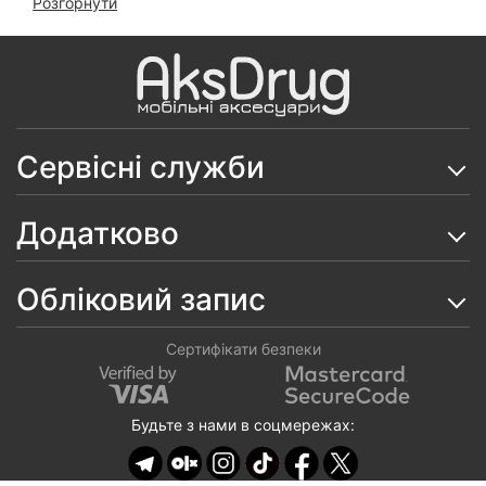
Розгорнути
Чохол New Desing Case на iPhone 14 Pro Max
(Deep Blue)
Чохол New Desing Case на iPhone 14 Pro Max
(Orange)
Сервісні служби
Чохол Leather Case на iPhone 14 Pro Max (Black)
Чохол Clear Сolor MagSafe на iPhone 14 Pro Max
Додатково
Чохол Fibra Shock-Proof MagSafe на iPhone 14 Pro
Max (Deep Purple)
Обліковий запис
Чохол Fibra Bling Side на iPhone 14 Pro Max
Сертифікати безпеки
Чохол Carbon Style MagSafe PC на iPhone 14 Pro
Max
Будьте з нами в соцмережах:
Чохол Clear Pocket Case на iPhone 14 Pro Max
Чохол Leather Case MagSafe (Чорний) на iPhone 14