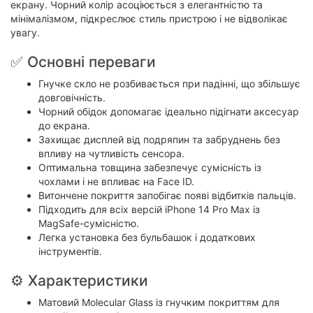
екрану. Чорний колір асоціюється з елегантністю та
мінімалізмом, підкреслює стиль пристрою і не відволікає
увагу.
✅ Основні переваги
Гнучке скло не розбивається при падінні, що збільшує
довговічність.
Чорний обідок допомагає ідеально підігнати аксесуар
до екрана.
Захищає дисплей від подряпин та забруднень без
впливу на чутливість сенсора.
Оптимальна товщина забезпечує сумісність із
чохлами і не впливає на Face ID.
Витончене покриття запобігає появі відбитків пальців.
Підходить для всіх версій iPhone 14 Pro Max із
MagSafe-сумісністю.
Легка установка без бульбашок і додаткових
інструментів.
⚙ Характеристики
Матовий Molecular Glass із гнучким покриттям для