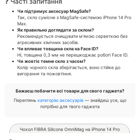
❓ Часті запитання
Чи підтримує аксесуар MagSafe?
Так, скло сумісне з MagSafe-системою iPhone 14 Pro
Max.
Як правильно доглядати за склом?
Рекомендується очищувати м'якою серветкою без
агресивних хімічних засобів.
Чи впливає товщина скла на Face ID?
Ні, товщина 0,3 мм не перешкоджає роботі Face ID.
Чи жовтіє темне скло з часом?
Колір чорного скла зберігається, воно стійке до
вигорання та пожовтіння.
Бажаєш побачити всі товари для свого гаджета?
Переглянь
категорію аксесуарів
— знайдеш усе, що
потрібно для твого гаджета
Чохол FIBRA Silicone OmniMag на iPhone 14 Pro
Max (Brown)