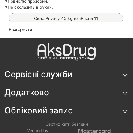
◽️ Повністю прозорий.
◽️ Не скользить в руках.
Скло Privacy 45 kg на iPhone 11
Розгорнути
Чохол Space MagSafe на iPhone 11
Чохол Carbon PC на iPhone 11
Чохол Clear Metal MagSafe на iPhone 11
Carbon TPU MagSafe на iPhone 11
Сервісні служби
Чохол Space Camera на iPhone 11
Додатково
Чохол Protective Ring на iPhone 11
Скло SuperD ESD Mietubl на iPhone 11
Обліковий запис
Чохол Carbon TPU на iPhone 11
Сертифікати безпеки
Скло OG на iPhone 11