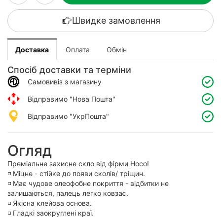
Швидке замовлення
Доставка
Оплата
Обмін
Спосіб доставки та терміни
Самовивіз з магазину
Відправимо "Нова Пошта"
Відправимо "УкрПошта"
Огляд
Преміальне захисне скло від фірми Hoco!
◽️ Міцне - стійке до появи сколів/ тріщин.
◽️ Має чудове олеофобне покриття - відбитки не
залишаються, палець легко ковзає.
◽️ Якісна клейова основа.
◽️ Гладкі заокруглені краї.