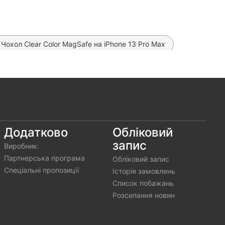
Чохол Clear Сolor MagSafe на iPhone 13 Pro Max
ibra Bling Side на iPhone 13 Pro Max
lar Glass 3D на iPhone 13 Pro Max
AROVSKI Diamond Case (Lilac) на iPhone 13 Pro Max
ол Labubu Pop Socket на iPhone 13 Pro Max
Додатково
Обліковий
запис
Виробник:
 iPhone 13 Pro Max
Партнерська програма
Обліковий запис
Спеціальні пропозиції
Історія замовлень
Список побажань
Розсилання новин