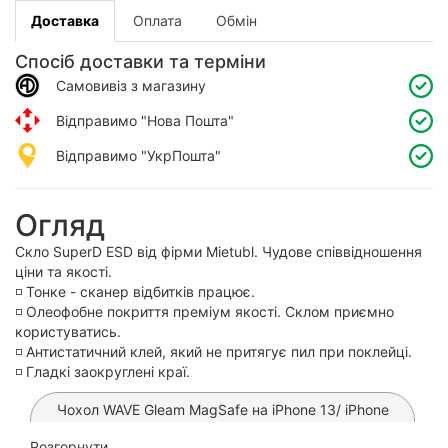
Доставка
Оплата
Обмін
Спосіб доставки та терміни
Самовивіз з магазину
Відправимо "Нова Пошта"
Відправимо "УкрПошта"
Огляд
Скло SuperD ESD від фірми Mietubl. Чудове співвідношення
ціни та якості.
◽️ Тонке - сканер відбитків працює.
◽️ Олеофобне покриття преміум якості. Склом приємно
користуватись.
◽️ Антистатичний клей, який не притягує пил при поклейці.
◽️ Гладкі заокруглені краї.
Чохол WAVE Gleam MagSafe на iPhone 13/ iPhone
14 (Blue Stripes)
Розгорнути