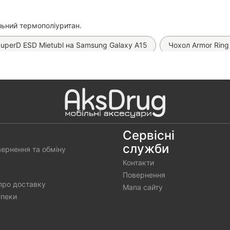
ільний термополіуритан.
uperD ESD Mietubl на Samsung Galaxy A15
Чохол Armor Ring
хол Carbon TPU на Samsung Galaxy A15
Чохол Silicone Case
 Original Silicone Case на Samsung Galaxy A15 (Рожевий)
Чох
л Leather Book на Samsung Galaxy A15
Чохол Pretty Things
Чохол Matt Ring на Samsung Galaxy A15
Чохол Fibra Bo
Сервісні
служби
вернення та обміну
л Silicone Case на Samsung Galaxy A15
Чохол Silicone Case 
Контакти
Повернення
про доставку
Мапа сайту
зпеки