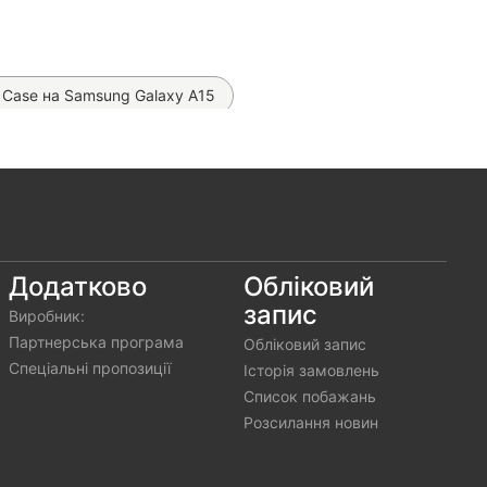
 Case на Samsung Galaxy A15
 на Samsung Galaxy A15
ол книжка Fibra Book на Samsung Galaxy A15
 на Samsung Galaxy A15
ok на Samsung Galaxy A15
Додатково
Обліковий
запис
Виробник:
на Samsung Galaxy A15 (Оригінал)
Партнерська програма
Обліковий запис
Спеціальні пропозиції
Історія замовлень
Список побажань
Розсилання новин