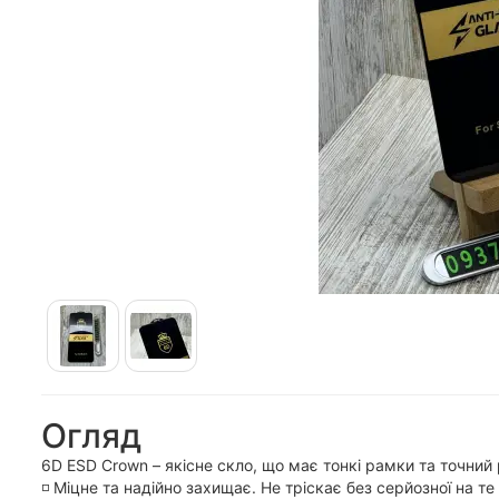
Огляд
6D ESD Crown – якісне скло, що має тонкі рамки та точний
◽️ Міцне та надійно захищає. Не тріскає без серйозної на т