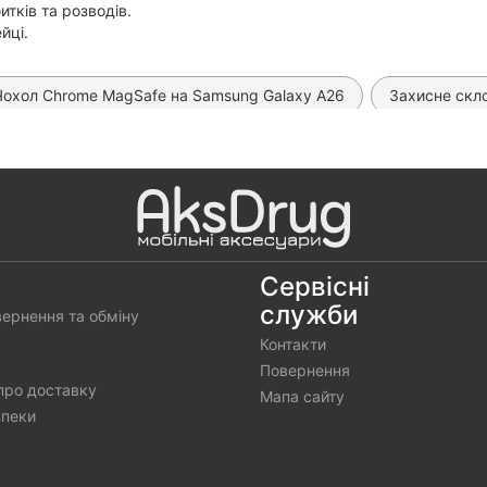
итків та розводів.
ейці.
Чохол Chrome MagSafe на Samsung Galaxy A26
Захисне скло
Silicone Case на Samsung Galaxy A26
Скло Ceramics 9D на S
 A26
Чохол WAVE Gleam на Samsung Galaxy A26
Чохол 
ижка Leather Book на Samsung Galaxy A26
Чохол книжка Cla
att Dual на Samsung Galaxy A26
Чохол Space TPU на Samsu
Сервісні
служби
вернення та обміну
Чохол Matt Ring на Samsung Galaxy A26
Чохол Matt Case на
Контакти
Повернення
про доставку
Мапа сайту
зпеки