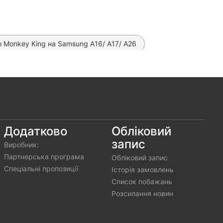
 Monkey King на Samsung A16/ A17/ A26
amsung Galaxy A16/ A26/ A17
Pretty Toys на Samsung Galaxy A26
ssic на Samsung Galaxy A26
ng Galaxy A26
Додатково
Обліковий
запис
Виробник:
 Samsung Galaxy A26
Партнерська програма
Обліковий запис
Спеціальні пропозиції
Історія замовлень
Список побажань
Розсилання новин