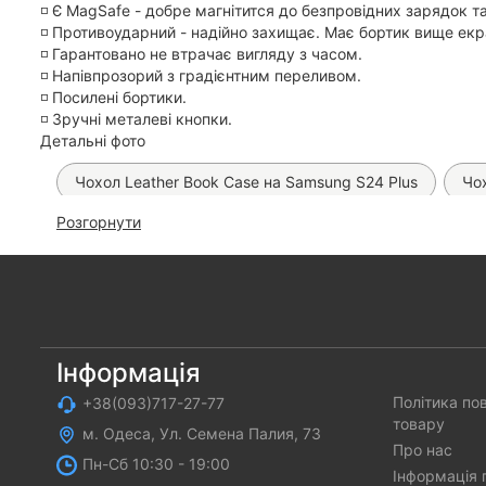
◽️ Є MagSafe - добре магнітится до безпровідних зарядок т
◽️ Противоударний - надійно захищає. Має бортик вище ек
◽️ Гарантовано не втрачає вигляду з часом.
◽️ Напівпрозорий з градієнтним переливом.
◽️ Посилені бортики.
◽️ Зручні металеві кнопки.
Детальні фото
Чохол Leather Book Case на Samsung S24 Plus
Чох
Розгорнути
Чохол Fibra Shock-Proof MagSafe на Samsung S24 Plus 
Захисне скло OG Purple на Samsung S24 Plus/ S25 Plus
Чохол WAVE Twinkie Case на Samsung Galaxy S24 Plus/ 
Чохол WAVE Gleam MagSafe на Samsung Galaxy S24 Plus
Інформація
Політика по
+38(093)717-27-77
Чохол Berlia Matt MagSafe на Samsung Galaxy S24 Plus
товару
м. Одеса, Ул. Семена Палия, 73
Скло Flexglass Bestsuit на Samsung Galaxy S24 Plus
Про нас
Пн-Cб 10:30 - 19:00
Інформація 