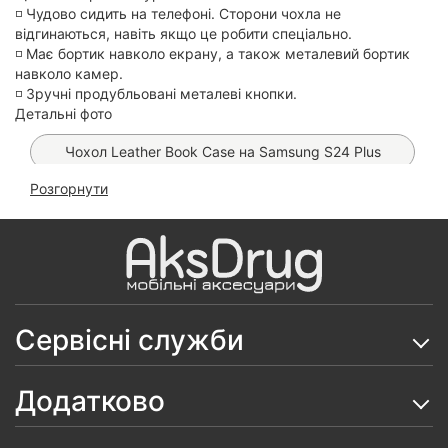
◽️ Чудово сидить на телефоні. Сторони чохла не
відгинаються, навіть якщо це робити спеціально.
◽️ Має бортик навколо екрану, а також металевий бортик
навколо камер.
◽️ Зручні продубльовані металеві кнопки.
Детальні фото
Чохол Leather Book Case на Samsung S24 Plus
Розгорнути
Чохол Premium Matt MagSafe на Samsung S24 Plus
(Black)
Чохол Fibra Shock-Proof MagSafe на Samsung S24
Plus (Black)
Чохол Anti-Broken Case на Samsung Galaxy S24
Сервісні служби
Plus
Захисне скло OG Purple на Samsung S24 Plus/ S25
Додатково
Plus
Чохол Fibra Flip Case на Samsung Galaxy S24 Plus