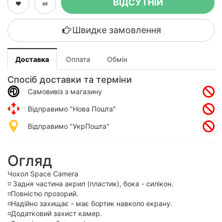
ВІДСУТНІЙ
Швидке замовлення
Доставка
Оплата
Обмін
Спосіб доставки та терміни
Самовивіз з магазину
Відправимо "Нова Пошта"
Відправимо "УкрПошта"
Огляд
Чохол Space Camera
◽️ Задня частина акрил (пластик), бока - силікон.
◽️Повністю прозорий.
◽️Надійно захищає - має бортик навколо екрану.
◽️Додатковий захист камер.