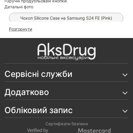
◽️Зручні продубльовані кнопки.
Детальні фото
Чохол Silicone Case на Samsung S24 FE (Pink)
Розгорнути
Чохол Proove Softline Magnetic на Samsung S24 FE
(Black)
Чохол Leather Book Case на Samsung S24 FE
Чохол Clear Pocket Case на Samsung Galaxy S24 FE
Сервісні служби
Скло Matt Ceramics 9D на Samsung Galaxy S24 FE
Чохол Carbon TPU на Samsung Galaxy S24 FE
Додатково
Чохол Silicone Case на Samsung Galaxy S24 FE
(М'ятний)
Обліковий запис
Чохол WAVE Twinkie Case на Samsung Galaxy S24
FE
Сертифікати безпеки