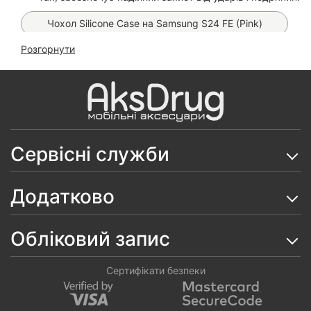
Чохол Silicone Case на Samsung S24 FE (Pink)
Розгорнути
Чохол Proove Softline Magnetic на Samsung S24 FE
(Black)
Чохол Leather Book Case на Samsung S24 FE
Чохол Clear Pocket Case на Samsung Galaxy S24 FE
Сервісні служби
Скло Matt Ceramics 9D на Samsung Galaxy S24 FE
Чохол Carbon TPU на Samsung Galaxy S24 FE
Додатково
Чохол Silicone Case на Samsung Galaxy S24 FE
(М'ятний)
Обліковий запис
Чохол WAVE Twinkie Case на Samsung Galaxy S24
FE
Сертифікати безпеки
Скло Monkey King OG на Samsung Galaxy S24 FE