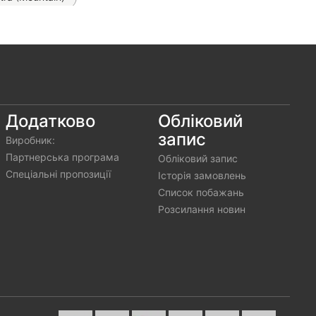
e Stripes)
E Twinkie Case на Samsung Galaxy S24 Ultra
Додатково
Обліковий
запис
Виробник:
Партнерська програма
Обліковий запис
Спеціальні пропозиції
Історія замовлень
Список побажань
tra
Розсилання новин
cone Case на Samsung Galaxy S24 Ultra