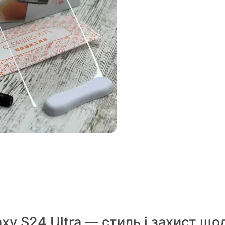
xy S24 Ultra — стиль і захист що