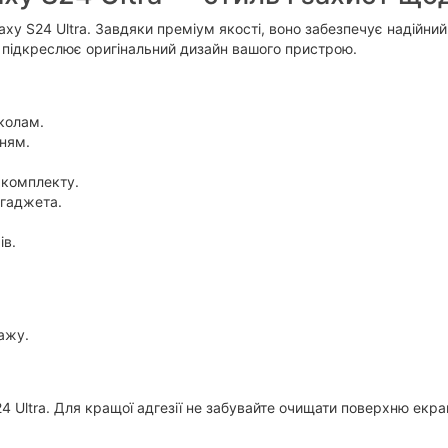
xy S24 Ultra. Завдяки преміум якості, воно забезпечує надійний
 підкреслює оригінальний дизайн вашого пристрою.
дколам.
нням.
 комплекту.
 гаджета.
ів.
тажу.
4 Ultra. Для кращої адгезії не забувайте очищати поверхню екр