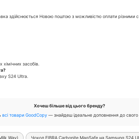
тавка здійснюється Новою поштою з можливістю оплати різними
 хімічних засобів.
ra?
xy S24 Ultra.
Хочеш більше від цього бренду?
ь
всі товари GoodCopy
— знайдеш ідеальне доповнення до свого
Milk Way)
Чохол FIBRA Carbonite MagSafe на Samsung S24 Ult