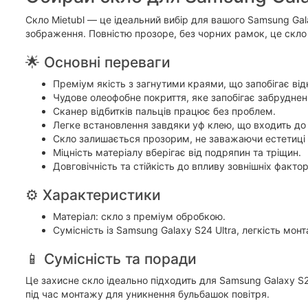
Скло Mietubl — це ідеальний вибір для вашого Samsung Gala
зображення. Повністю прозоре, без чорних рамок, це скло
🌟 Основні переваги
Преміум якість з загнутими краями, що запобігає ві
Чудове олеофобне покриття, яке запобігає забрудне
Сканер відбитків пальців працює без проблем.
Легке встановлення завдяки уф клею, що входить до
Скло залишається прозорим, не заважаючи естетиці
Міцність матеріалу вберігає від подряпин та тріщин.
Довговічність та стійкість до впливу зовнішніх фактор
⚙ Характеристики
Матеріал: скло з преміум обробкою.
Сумісність із Samsung Galaxy S24 Ultra, легкість мон
📱 Сумісність та поради
Це захисне скло ідеально підходить для Samsung Galaxy S2
під час монтажу для уникнення бульбашок повітря.