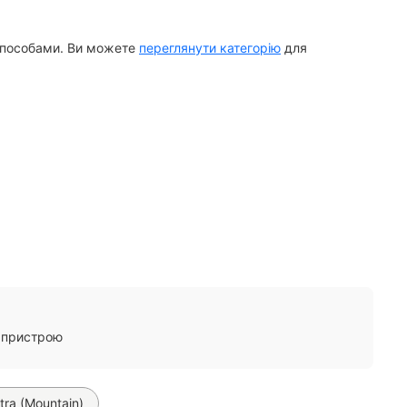
 способами. Ви можете
переглянути категорію
для
 пристрою
ra (Mountain)