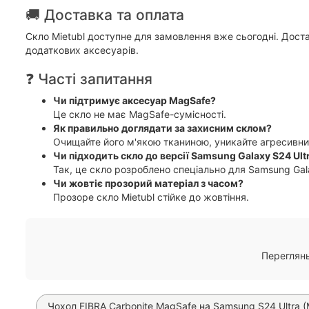
🚚 Доставка та оплата
Скло Mietubl доступне для замовлення вже сьогодні. Дос
додаткових аксесуарів.
❓ Часті запитання
Чи підтримує аксесуар MagSafe?
Це скло не має MagSafe-сумісності.
Як правильно доглядати за захисним склом?
Очищайте його м'якою тканиною, уникайте агресивних
Чи підходить скло до версії Samsung Galaxy S24 Ult
Так, це скло розроблено спеціально для Samsung Gala
Чи жовтіє прозорий матеріал з часом?
Прозоре скло Mietubl стійке до жовтіння.
Переглян
Чохол FIBRA Carbonite MagSafe на Samsung S24 Ultra (