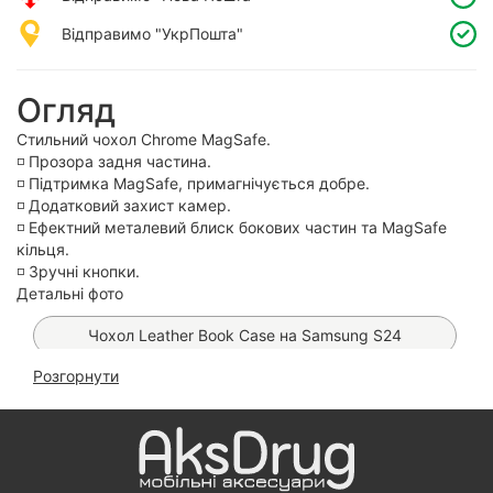
Відправимо "УкрПошта"
Огляд
Стильний чохол Chrome MagSafe.
◽️ Прозора задня частина.
◽️ Підтримка MagSafe, примагнічується добре.
◽️ Додатковий захист камер.
◽️ Ефектний металевий блиск бокових частин та MagSafe
кільця.
◽️ Зручні кнопки.
Детальні фото
Чохол Leather Book Case на Samsung S24
Розгорнути
Чохол Premium Matt MagSafe на Samsung S24
(Black)
Чохол Fibra Shock-Proof MagSafe на Samsung S24
(Black)