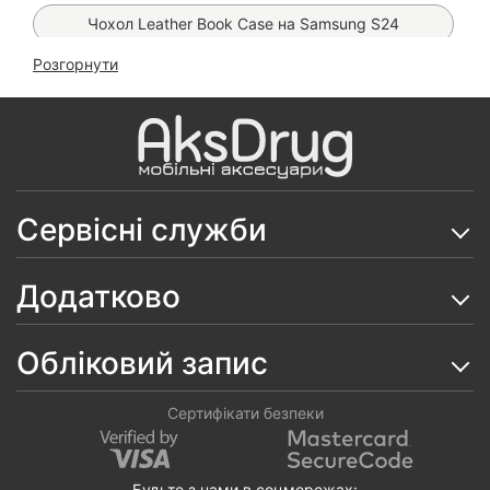
Чохол Leather Book Case на Samsung S24
Розгорнути
Чохол Premium Matt MagSafe на Samsung S24
(Black)
Чохол Fibra Shock-Proof MagSafe на Samsung S24
(Black)
Скло 10D Tempered Glass на Samsung Galaxy S24
Сервісні служби
Чохол Anti-Broken Case на Samsung Galaxy S24
Додатково
Захисне скло OG Purple на Samsung S24/ S25
Чохол Fibra Flip Case на Samsung Galaxy S24
Обліковий запис
ЧохолWAVE Twinkie Case на Samsung Galaxy S24/
S25
Сертифікати безпеки
Скло Magic Box Glass на Samsung Galaxy S24/ S25
Будьте з нами в соцмережах: