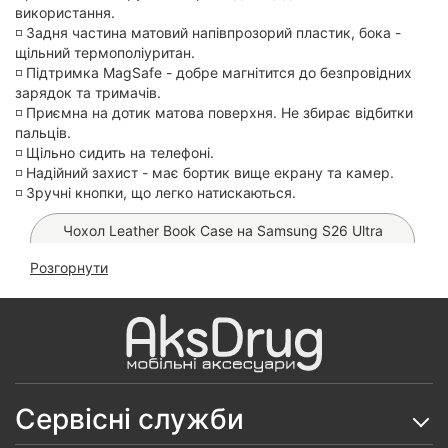
використання.
◽️ Задня частина матовий напівпрозорий пластик, бока -
щільний термополіуритан.
◽️ Підтримка MagSafe - добре магнітится до безпровідних
зарядок та тримачів.
◽️ Приємна на дотик матова поверхня. Не збирає відбитки
пальців.
◽️ Щільно сидить на телефоні.
◽️ Надійний захист - має бортик вище екрану та камер.
◽️ Зручні кнопки, що легко натискаються.
Чохол Leather Book Case на Samsung S26 Ultra
(Black)
Розгорнути
Чохол FIBRA Carbonite MagSafe на Samsung S26
Ultra
Чохол Ravaka Rotate 360° Bracket MagSafe на
Samsung S26 Ultra
Сервісні служби
Чохол WAVE Gleam MagSafe на Samsung S26 Ultra
(Blue Stripes)