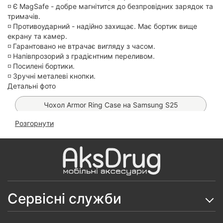
◽️ Є MagSafe - добре магнітится до безпровідних зарядок та
тримачів.
◽️ Противоударний - надійно захищає. Має бортик вище
екрану та камер.
◽️ Гарантовано не втрачає вигляду з часом.
◽️ Напівпрозорий з градієнтним переливом.
◽️ Посилені бортики.
◽️ Зручні металеві кнопки.
Детальні фото
Чохол Armor Ring Case на Samsung S25
Розгорнути
Чохол Leather Book Case на Samsung S25
Скло на камеру Camera Lens Protective на
Samsung S25/ S25 Plus
Чохол Premium Matt MagSafe на Samsung S25
(Black)
Сервісні служби
Чохол Fibra Shock-Proof MagSafe на Samsung S25
(Black)