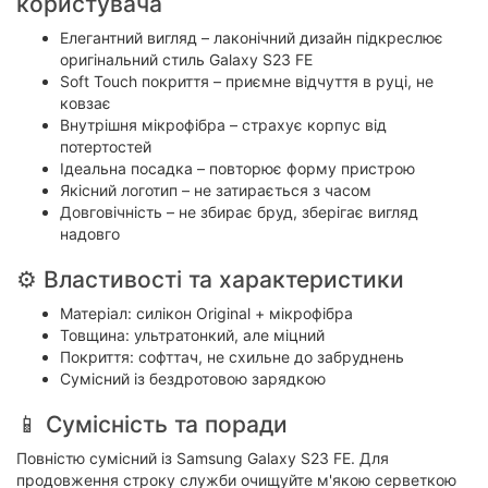
користувача
Елегантний вигляд – лаконічний дизайн підкреслює
оригінальний стиль Galaxy S23 FE
Soft Touch покриття – приємне відчуття в руці, не
ковзає
Внутрішня мікрофібра – страхує корпус від
потертостей
Ідеальна посадка – повторює форму пристрою
Якісний логотип – не затирається з часом
Довговічність – не збирає бруд, зберігає вигляд
надовго
⚙️ Властивості та характеристики
Матеріал: силікон Original + мікрофібра
Товщина: ультратонкий, але міцний
Покриття: софттач, не схильне до забруднень
Сумісний із бездротовою зарядкою
📱 Сумісність та поради
Повністю сумісний із Samsung Galaxy S23 FE. Для
продовження строку служби очищуйте м'якою серветкою