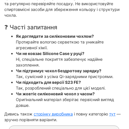
та регулярно перевіряйте посадку. Не використовуйте
спиртовмісні засоби для збереження кольору і структури
чохла.
❓ Часті запитання
Як доглядати за силіконовим чохлом?
Протирайте вологою серветкою та уникайте
агресивної хімії.
Чи не ковзає Silicone Case у руці?
Ні, спеціальне покриття забезпечує надійне
захоплення.
Чи підтримує чохол бездротову зарядку?
Так, сумісний з усіма Qi-зарядними пристроями.
Чи підходить для версії S23 FE?
Так, розроблений спеціально для цієї моделі.
Чи жовтіє силіконовий чохол з часом?
Оригінальний матеріал зберігає первісний вигляд
довше.
Дивись також
сторінку виробника
і повну категорію
тут
—
зручно порівняти варіанти.