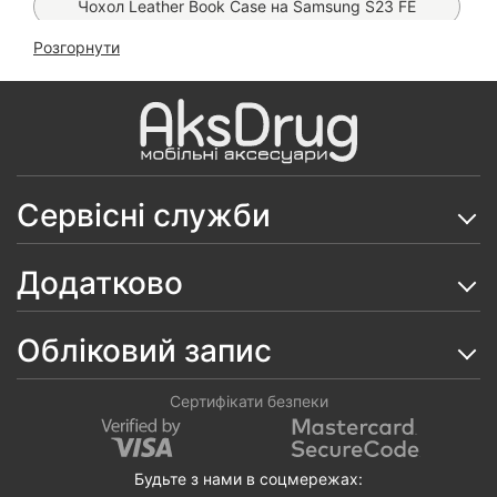
Чохол Leather Book Case на Samsung S23 FE
Розгорнути
Чохол Bloom Matt MagSafe на Samsung S23 FE
Чохол Carbon Auto-Focus на Samsung Galaxy S23
FE
Чохол Armor Ring Case на Samsung Galaxy S23 FE
Сервісні служби
Чохол Space TPU на Samsung Galaxy S23 FE
Чохол Anti-Broken Case на Samsung Galaxy S23 FE
Додатково
Скло SuperD ESD Mietubl на Samsung Galaxy S23
FE
Обліковий запис
Чохол Carbon TPU на Samsung Galaxy S23 FE
Сертифікати безпеки
Чохол Silicone Case MagSafe на Samsung Galaxy
S23 FE
Будьте з нами в соцмережах:
Чохол Silicone Case на Samsung Galaxy S23 FE