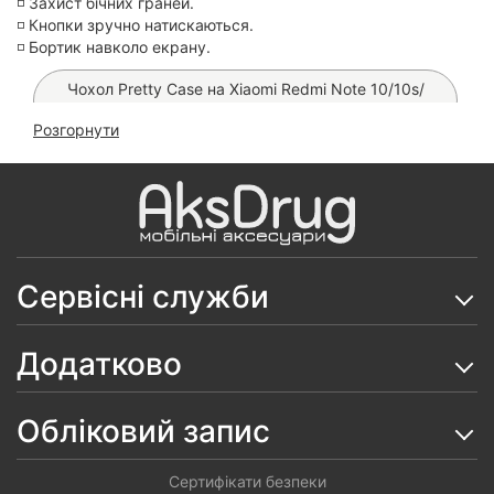
◽️ Захист бічних граней.
◽️ Кнопки зручно натискаються.
◽️ Бортик навколо екрану.
Чохол Pretty Case на Xiaomi Redmi Note 10/10s/
Poco M5 s
Розгорнути
Чохол Crystal Brand на Xiaomi Redmi Note 10 Pro
Чохол Anti-Broken TPU на Xiaomi Redmi Note 10 Pro
Чохол Silicone Case на Xiaomi Redmi Note 10 Pro
Сервісні служби
Чохол Woven TPU на Xiaomi Redmi Note 10 Pro
Скло гнучке Ceramics на Xiaomi Redmi Note 10 Pro
Додатково
Скло SuperD ESD на Xiaomi Redmi Note 10 Pro
Обліковий запис
Чохол Silicone Case на Xiaomi Redmi Note 10 Pro
Чохол Silicone Case на Xiaomi Redmi Note 10 Pro
Сертифікати безпеки