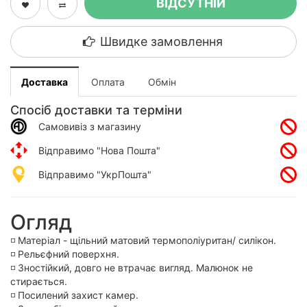
ВІДСУТНІЙ
Швидке замовлення
Доставка
Оплата
Обмін
Спосіб доставки та терміни
Самовивіз з магазину
Відправимо "Нова Пошта"
Відправимо "УкрПошта"
Огляд
◽️ Матеріал - щільний матовий термополіуритан/ силікон.
◽️ Рельєфний поверхня.
◽️ Зностійкий, довго не втрачає вигляд. Малюнок не
стирається.
◽️ Посилений захист камер.