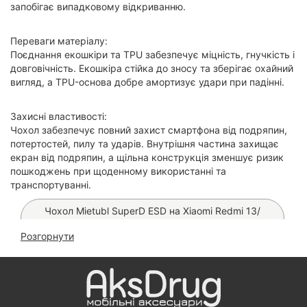
запобігає випадковому відкриванню.
Переваги матеріалу:
Поєднання екошкіри та TPU забезпечує міцність, гнучкість і
довговічність. Екошкіра стійка до зносу та зберігає охайний
вигляд, а TPU-основа добре амортизує удари при падінні.
Захисні властивості:
Чохол забезпечує повний захист смартфона від подряпин,
потертостей, пилу та ударів. Внутрішня частина захищає
екран від подряпин, а щільна конструкція зменшує ризик
пошкоджень при щоденному використанні та
транспортуванні.
Чохол Mietubl SuperD ESD на Xiaomi Redmi 13/
Poco M6 4G
Розгорнути
Скло Ceramics 9D на Xiaomi Redmi 13/ Poco M6 4G
Чохол Leather Book Case на Xiaomi Redmi 13/ Poco
M6 4G