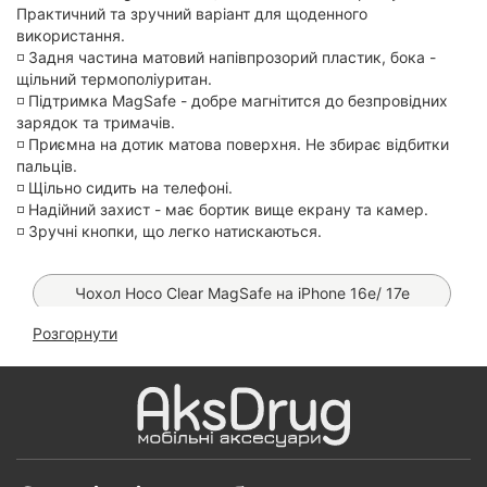
Практичний та зручний варіант для щоденного
використання.
◽️ Задня частина матовий напівпрозорий пластик, бока -
щільний термополіуритан.
◽️ Підтримка MagSafe - добре магнітится до безпровідних
зарядок та тримачів.
◽️ Приємна на дотик матова поверхня. Не збирає відбитки
пальців.
◽️ Щільно сидить на телефоні.
◽️ Надійний захист - має бортик вище екрану та камер.
◽️ Зручні кнопки, що легко натискаються.
Чохол Hoco Clear MagSafe на iPhone 16е/ 17е
Розгорнути
Чохол Carbon TPU на iPhone 16e/ 17e
Чохол Chrome MagSafe на iPhone 16e/ 17e
Скло 6D Anti-static на iPhone 13/ 13 Pro/ 14/ 16E
Магнітний MagSafe тримач Hoco H13