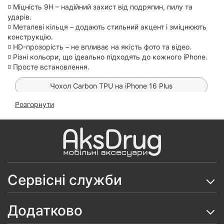
◽️ Міцність 9H – надійний захист від подряпин, пилу та
ударів.
◽️ Металеві кільця – додають стильний акцент і зміцнюють
конструкцію.
◽️ HD-прозорість – не впливає на якість фото та відео.
◽️ Різні кольори, що ідеально підходять до кожного iPhone.
◽️ Просте встановлення.
Чохол Carbon TPU на iPhone 16 Plus
Розгорнути
Чохол Matt MagSafe Premium на iPhone 16 Plus
(Deep Navy)
Чохол Proove Force Armor MagSafe на iPhone 16
Plus
Магнітний MagSafe тримач Hoco H13
Сервісні служби
Чохол Matt MagSafe Premium на iPhone 16 Plus
Додатково
Чохол Anti-Broken Case на iPhone 16 Plus