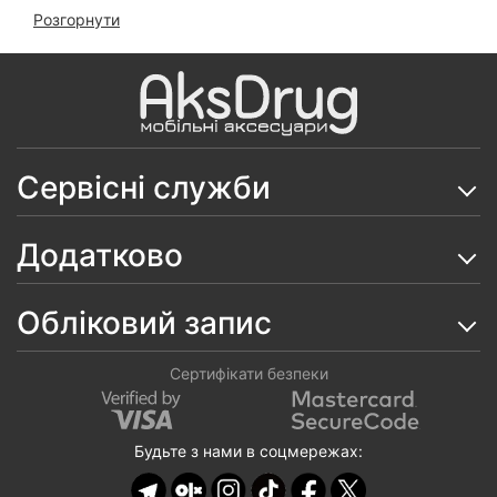
2022
Розгорнути
Чохол Matt TPU на iPhone 7/ 8/ SE 2020/ SE 2022
Чохол Pretty Toys на iPhone 7/ 8/ SE 2020/ SE 2022
(Чорний)
Чохол Woven TPU на iPhone 7/ 8/ SE 2020
Сервісні служби
Чохол Matt Case на iPhone 7/ 8/ SE 2020
Додатково
Чохол Matt Ring на iPhone 7/ 8/ SE 2020
Чохол Carbon iPaky на IPhone 7/ 8/ SE 2020
Обліковий запис
Чохол Matt Dual на iPhone 7/ 8/ SE 2020
Сертифікати безпеки
Чохол Pretty Toys на iPhone 7/ 8/ SE 2020
Матова гідрогелева плівка Proove Lite Matte (на всі
Будьте з нами в соцмережах:
телефони)